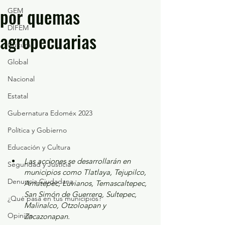
por quemas
GEM
DIFEM
agropecuarias
Cultura
Global
Nacional
Estatal
Gubernatura Edoméx 2023
Política y Gobierno
Educación y Cultura
Las acciones se desarrollarán en 
Seguridad y Justicia
municipios como Tlatlaya, Tejupilco, 
Denuncia Ciudadana
Amatepec, Luvianos, Temascaltepec, 
San Simón de Guerrero, Sultepec, 
¿Qué pasa en tus municipios?
Malinalco, Otzoloapan y 
Opinión
Zacazonapan.