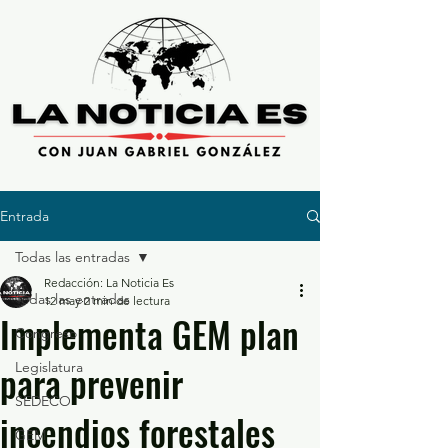
Entrada
Todas las entradas
Redacción: La Noticia Es
Todas las entradas
12 may
2 min de lectura
Implementa GEM plan
Congreso
para prevenir
Legislatura
SEDECO
incendios forestales
GEM