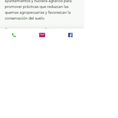
ayuntamientos y núcleos agrarios para 
promover prácticas que reduzcan las 
quemas agropecuarias y favorezcan la 
conservación del suelo.
Con estas acciones, el Gobierno de la 
Maestra Delfina Gómez Álvarez fortalece 
la protección de los recursos forestales y 
promueve una cultura de prevención y 
manejo responsable del fuego en 
beneficio de las comunidades rurales y 
del medio ambiente.
GEM
Ver todo
Entradas recientes