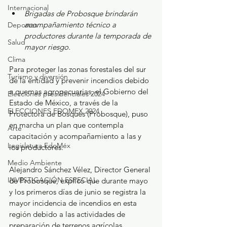
Internacional
Brigadas de Probosque brindarán 
acompañamiento técnico a 
Deportes
productores durante la temporada de 
Salud
mayor riesgo.
Clima
Para proteger las zonas forestales del sur 
Turismo y diversión
de la entidad y prevenir incendios debido 
a quemas agropecuarias, el Gobierno del 
Elecciones presidenciales 2024
Estado de México, a través de la 
ELECCIONES EDOMEX 2024
Protectora de Bosques (Probosque), puso 
en marcha un plan que contempla 
Arte
capacitación y acompañamiento a las y 
Legislatura EdoMéx
los productores.
Medio Ambiente
Alejandro Sánchez Vélez, Director General 
INVESTIGACIÓN ESPECIAL
de Probosque, explicó que durante mayo 
y los primeros días de junio se registra la 
mayor incidencia de incendios en esta 
región debido a las actividades de 
preparación de terrenos agrícolas.