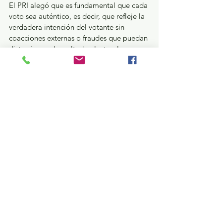
El PRI alegó que es fundamental que cada 
voto sea auténtico, es decir, que refleje la 
verdadera intención del votante sin 
coacciones externas o fraudes que puedan 
distorsionar el resultado electoral.
Dentro de los argumentos fundamentales 
en la impugnación, se destacó que el 
principio de autenticidad del voto es un 
pilar fundamental de la democracia que 
garantiza la legitimidad de los procesos 
electorales y la representatividad de los 
gobernantes. 
El PRI expresó su confianza en que la 
autoridad jurisdiccional pueda 
recomponer esta distorsión jurídica 
provocada por el IEEM.
ELECCIONES EDOMEX 2024