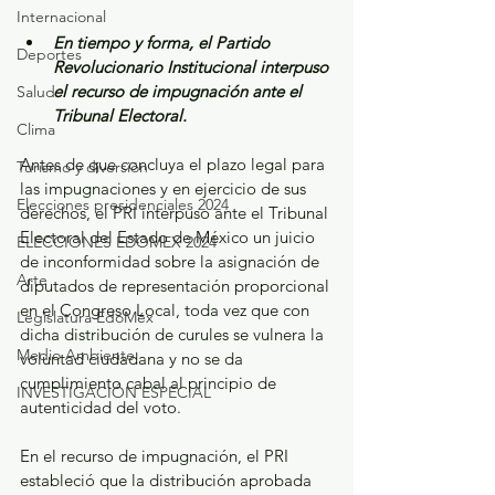
Internacional
En tiempo y forma, el Partido 
Deportes
Revolucionario Institucional interpuso 
el recurso de impugnación ante el 
Salud
Tribunal Electoral.
Clima
Antes de que concluya el plazo legal para 
Turismo y diversión
las impugnaciones y en ejercicio de sus 
Elecciones presidenciales 2024
derechos, el PRI interpuso ante el Tribunal 
Electoral del Estado de México un juicio 
ELECCIONES EDOMEX 2024
de inconformidad sobre la asignación de 
Arte
diputados de representación proporcional 
en el Congreso Local, toda vez que con 
Legislatura EdoMéx
dicha distribución de curules se vulnera la 
Medio Ambiente
voluntad ciudadana y no se da 
cumplimiento cabal al principio de 
INVESTIGACIÓN ESPECIAL
autenticidad del voto.
En el recurso de impugnación, el PRI 
estableció que la distribución aprobada 