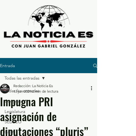
Entrada
Todas las entradas
Redacción: La Noticia Es
Todas las entradas
13 jun 2024
2 min de lectura
Impugna PRI
Congreso
asignación de
Legislatura
SEDECO
diputaciones “pluris”
GEM