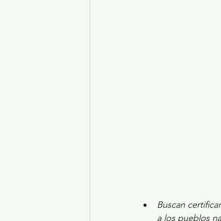
Turismo y diversión
El
Legislatura EdoMéx
Me
Buscan certificar
a los pueblos na