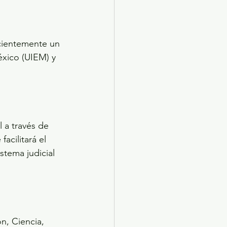
ecientemente un 
éxico (UIEM) y 
 a través de 
acilitará el 
stema judicial 
n, Ciencia, 