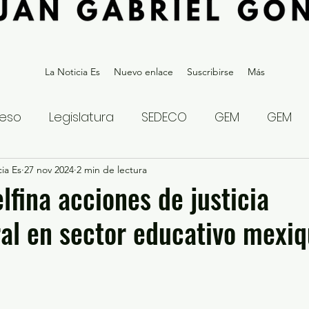
La Noticia Es
Nuevo enlace
Suscribirse
Más
eso
Legislatura
SEDECO
GEM
GEM
ia Es
statal
27 nov 2024
Gubernatura Edoméx 2023
2 min de lectura
Política y
lfina acciones de justicia
ral en sector educativo mexi
eguridad y Justicia
Denuncia Ciudadana
ios?
Opinión
Internacional
Deportes