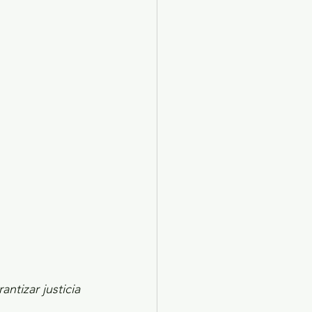
X 2024
Arte
ntizar justicia 