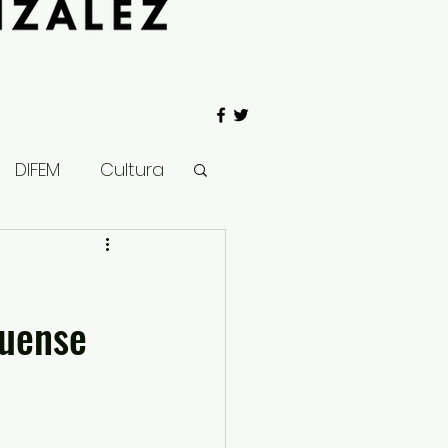
DIFEM
Cultura
 Gobierno
quense
Salud
Clima