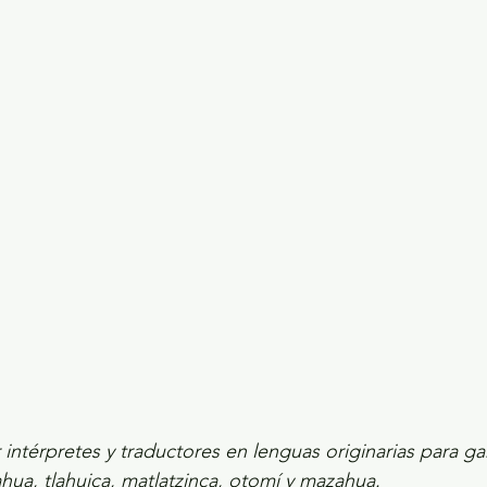
ecciones presidenciales 2024
ELECCIONES EDOME
dio Ambiente
INVESTIGACIÓN ESPECIAL
 intérpretes y traductores en lenguas originarias para gara
hua, tlahuica, matlatzinca, otomí y mazahua.