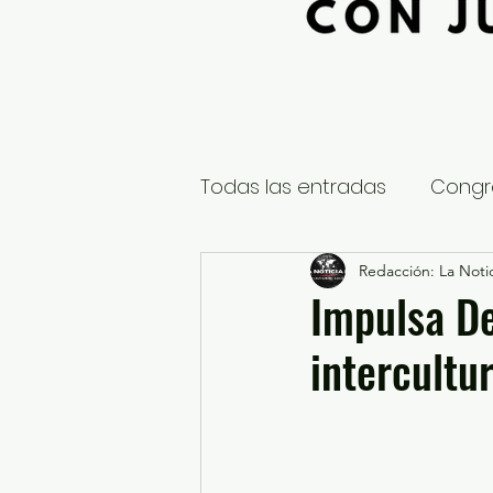
Todas las entradas
Congr
Global
Nacional
Redacción: La Notic
E
Impulsa De
intercultu
Educación y Cultura
S
¿Qué pasa en tus municip