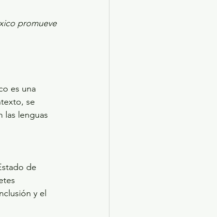
éxico promueve 
co es una 
texto, se 
n las lenguas 
Estado de 
etes 
nclusión y el 