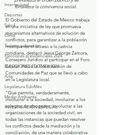
Internacional
fortalezca la convivencia social.
Deportes
El Gobierno del Estado de México trabaja 
Salud
en una iniciativa de ley que promueva 
mecanismos alternativos de solución de 
Clima
conflictos, para garantizar a la población 
Turismo y diversión
mexiquense el acceso a la justicia 
cotidiana, destacó Jesús George Zamora, 
Elecciones presidenciales 2024
Consejero Jurídico al participar en el Foro 
ELECCIONES EDOMEX 2024
Estatal: Hacia la Construcción de 
Comunidades de Paz que se llevó a cabo 
Arte
en la Legislatura local.
Legislatura EdoMéx
“Que permita, verdaderamente, 
Medio Ambiente
involucrar a la sociedad, involucrar a los 
colegios de abogados, involucrar a las 
INVESTIGACIÓN ESPECIAL
organizaciones de la sociedad civil, en 
todas las instancias que puedan resolver 
los conflictos desde la mediación y la 
conciliación, de una manera colaborativa 