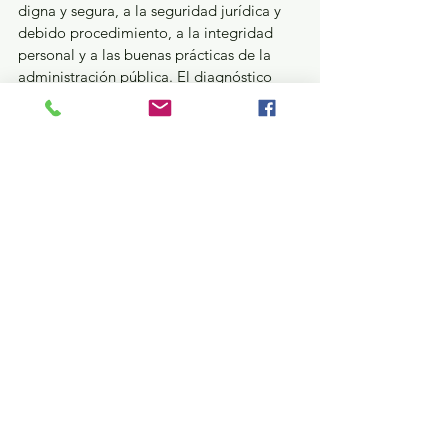
digna y segura, a la seguridad jurídica y 
debido procedimiento, a la integridad 
personal y a las buenas prácticas de la 
administración pública. El diagnóstico 
propone generar protocolos de trato 
diferenciado para evitar vulnerar los 
derechos de adolescentes, personas 
indígenas, integrantes de la comunidad 
LGBTIQ+ y personas con alguna 
enfermedad crónica.
GEM
Ver todo
Entradas recientes