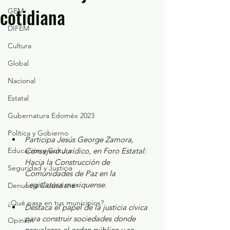
cotidiana
GEM
DIFEM
Cultura
Global
Nacional
Estatal
Gubernatura Edoméx 2023
Política y Gobierno
Participa Jesús George Zamora, 
Educación y Cultura
Consejero Jurídico, en Foro Estatal: 
Hacia la Construcción de 
Seguridad y Justicia
Comunidades de Paz en la 
Legislatura mexiquense.
Denuncia Ciudadana
¿Qué pasa en tus municipios?
Destaca el papel de la justicia cívica 
para construir sociedades donde 
Opinión
prevalezca el orden público y se 