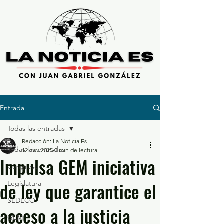
Entrada
Todas las entradas
Redacción: La Noticia Es
Todas las entradas
12 nov 2025
2 min de lectura
Impulsa GEM iniciativa
Congreso
de ley que garantice el
Legislatura
SEDECO
acceso a la justicia
GEM