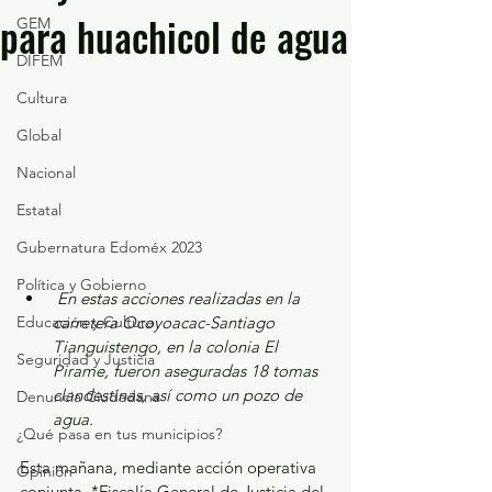
para huachicol de agua
GEM
DIFEM
Cultura
Global
Nacional
Estatal
Gubernatura Edoméx 2023
Política y Gobierno
 En estas acciones realizadas en la 
Educación y Cultura
carretera Ocoyoacac-Santiago 
Tianguistengo, en la colonia El 
Seguridad y Justicia
Pirame, fueron aseguradas 18 tomas 
clandestinas, así como un pozo de 
Denuncia Ciudadana
agua.
¿Qué pasa en tus municipios?
Esta mañana, mediante acción operativa 
Opinión
conjunta, *Fiscalía General de Justicia del 