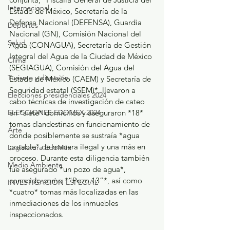
Internacional
Estado de México, Secretaría de la 
Defensa Nacional (DEFENSA), Guardia 
Deportes
Nacional (GN), Comisión Nacional del 
Salud
Agua (CONAGUA), Secretaría de Gestión 
Integral del Agua de la Ciudad de México 
Clima
(SEGIAGUA), Comisión del Agua del 
Turismo y diversión
Estado de México (CAEM) y Secretaría de 
Seguridad estatal (SSEM)*, llevaron a 
Elecciones presidenciales 2024
cabo técnicas de investigación de cateo 
ELECCIONES EDOMEX 2024
en *siete* domicilios y aseguraron *18* 
tomas clandestinas en funcionamiento de 
Arte
donde posiblemente se sustraía *agua 
potable* de manera ilegal y una más en 
Legislatura EdoMéx
proceso. Durante esta diligencia también 
Medio Ambiente
fue asegurado *un pozo de agua*, 
conocido como *“Pozo 13”*, así como 
INVESTIGACIÓN ESPECIAL
*cuatro* tomas más localizadas en las 
inmediaciones de los inmuebles 
inspeccionados.