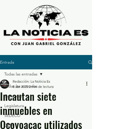
Entrada
Todas las entradas
Redacción: La Noticia Es
Todas las entradas
8 abr 2025
2 min de lectura
Incautan siete
Congreso
inmuebles en
Legislatura
SEDECO
Ocoyoacac utilizados
GEM