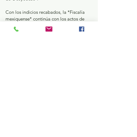
Con los indicios recabados, la *Fiscalía 
mexiquense* continúa con los actos de 
investigación por estos hechos, así como 
para identificar otros puntos de posible 
extracción ilegal del líquido vital.
La *Fiscalía General de Justicia del 
Estado de México* pone a disposición de 
la ciudadanía el correo electrónico 
cerotolerancia@fiscaliaedomex.gob.mx, 
el número telefónico 800 7028770, o bien, 
la aplicación FGJEdomex, la cual está 
disponible de manera gratuita para los 
teléfonos inteligentes de los sistemas iOS 
y Android, para que denuncie cualquier 
hecho delictivo.
Seguridad y Justicia