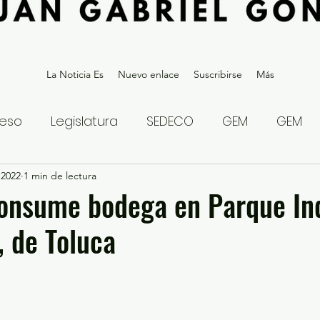
La Noticia Es
Nuevo enlace
Suscribirse
Más
eso
Legislatura
SEDECO
GEM
GEM
 2022
statal
1 min de lectura
Gubernatura Edoméx 2023
Política y
onsume bodega en Parque Ind
’, de Toluca
eguridad y Justicia
Denuncia Ciudadana
ios?
Opinión
Internacional
Deportes