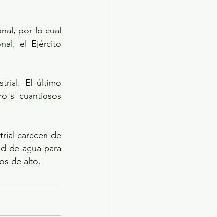
al, por lo cual 
l, el Ejército 
ial. El último 
o sí cuantiosos 
rial carecen de 
d de agua para 
os de alto.