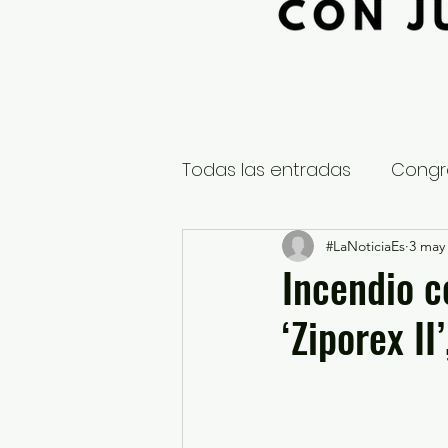
Todas las entradas
Congr
Global
Nacional
#LaNoticiaEs
3 may
E
Incendio c
‘Ziporex II
Educación y Cultura
S
¿Qué pasa en tus municip