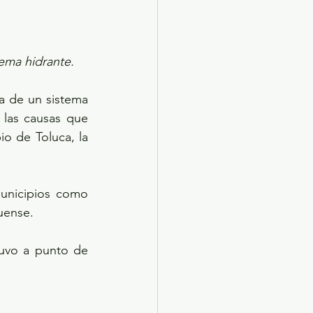
ema hidrante.
a de un sistema 
las causas que 
o de Toluca, la 
unicipios como 
uense.
uvo a punto de 