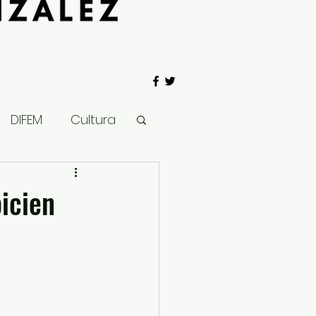
DIFEM
Cultura
 Gobierno
icien
Salud
Clima