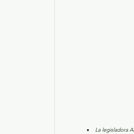
Turismo y diversión
El
Legislatura EdoMéx
Me
La legisladora 