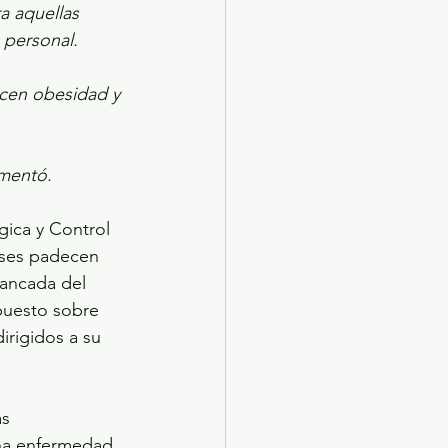
a aquellas 
personal.  
cen obesidad y 
mentó. 
gica y Control 
nses padecen 
ancada del 
puesto sobre 
rigidos a su 
s 
na enfermedad 