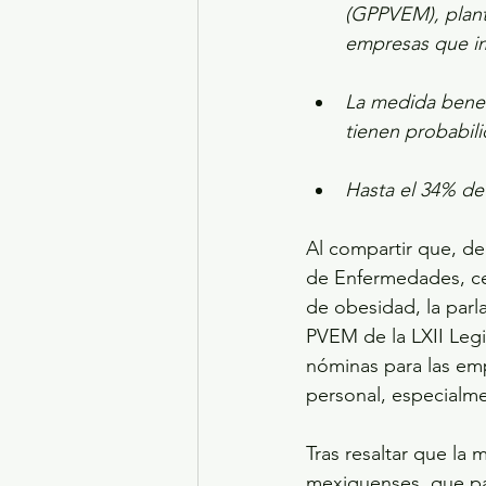
(GPPVEM), plant
empresas que im
La medida benef
tienen probabili
Hasta el 34% de
Al compartir que, de
de Enfermedades, ce
de obesidad, la par
PVEM de la LXII Legi
nóminas para las emp
personal, especialme
Tras resaltar que la
mexiquenses, que pa