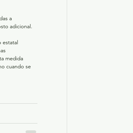
das a 
sto adicional.  
 estatal 
as 
sta medida 
 no cuando se 