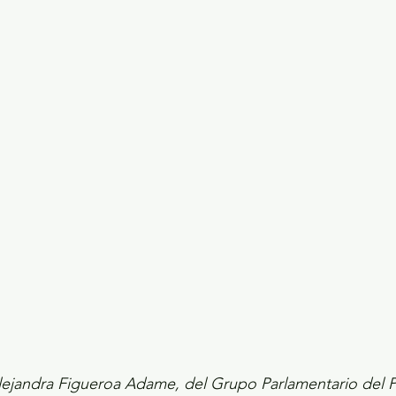
ecciones presidenciales 2024
ELECCIONES EDOME
dio Ambiente
INVESTIGACIÓN ESPECIAL
Alejandra Figueroa Adame, del Grupo Parlamentario del