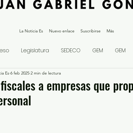
La Noticia Es
Nuevo enlace
Suscribirse
Más
eso
Legislatura
SEDECO
GEM
GEM
ia Es
statal
6 feb 2025
Gubernatura Edoméx 2023
2 min de lectura
Política y
 fiscales a empresas que prop
ersonal
eguridad y Justicia
Denuncia Ciudadana
ios?
Opinión
Internacional
Deportes