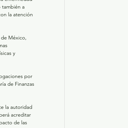
o también a 
on la atención 
o de México, 
mas 
sicas y 
rogaciones por 
ría de Finanzas 
e la autoridad 
berá acreditar 
pacto de las 