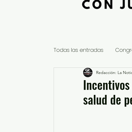
Todas las entradas
Congr
Global
Nacional
Redacción: La Notic
E
Incentivos
salud de p
Educación y Cultura
S
¿Qué pasa en tus municip