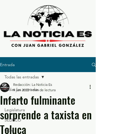
Entrada
Todas las entradas
Redacción: La Noticia Es
Todas las entradas
9 jun 2022
1 min de lectura
Infarto fulminante
Congreso
sorprende a taxista en
Legislatura
SEDECO
Toluca
GEM