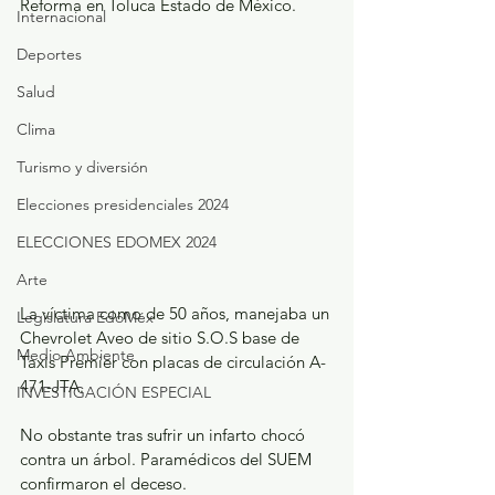
Reforma en Toluca Estado de México.
Internacional
Deportes
Salud
Clima
Turismo y diversión
Elecciones presidenciales 2024
ELECCIONES EDOMEX 2024
Arte
La víctima como de 50 años, manejaba un 
Legislatura EdoMéx
Chevrolet Aveo de sitio S.O.S base de 
Medio Ambiente
Taxis Premier con placas de circulación A-
471-JTA.
INVESTIGACIÓN ESPECIAL
No obstante tras sufrir un infarto chocó 
contra un árbol. Paramédicos del SUEM 
confirmaron el deceso.