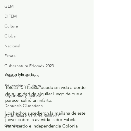
GEM
DIFEM
Cultura
Global
Nacional
Estatal
Gubernatura Edoméx 2023
Aaron Miranda
Política y Gobierno
Educación y Cultura
Toluca- Un taxista quedó sin vida a bordo 
de su unidad de alquiler luego de que al 
Seguridad y Justicia
parecer sufrió un infarto.
Denuncia Ciudadana
Los hechos sucedieron la mañana de este 
¿Qué pasa en tus municipios?
jueves sobre la avenida Isidro Fabela 
Opinión
entre Lerdo e Independencia Colonia 