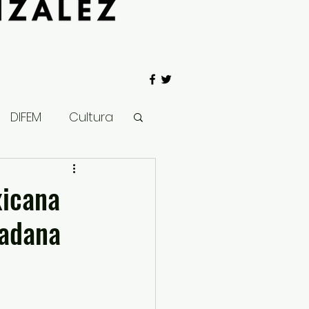
DIFEM
Cultura
 Gobierno
xicana
dadana
Salud
Clima