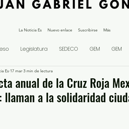
La Noticia Es
Nuevo enlace
Suscribirse
Más
eso
Legislatura
SEDECO
GEM
GEM
ia Es
statal
17 mar
3 min de lectura
Gubernatura Edoméx 2023
Política y
ecta anual de la Cruz Roja Me
 llaman a la solidaridad ciu
eguridad y Justicia
Denuncia Ciudadana
ios?
Opinión
Internacional
Deportes