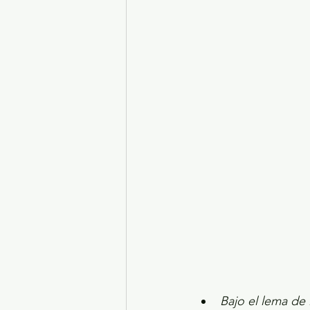
Turismo y diversión
El
Legislatura EdoMéx
Me
Bajo el lema de