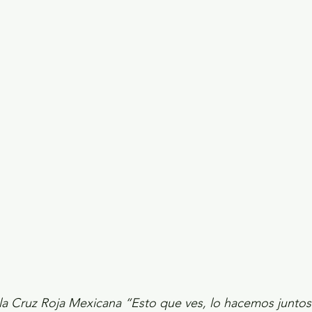
ecciones presidenciales 2024
ELECCIONES EDOME
dio Ambiente
INVESTIGACIÓN ESPECIAL
 la Cruz Roja Mexicana “Esto que ves, lo hacemos juntos