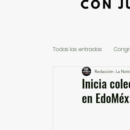
Todas las entradas
Congr
Global
Nacional
Redacción: La Notic
E
Inicia col
en EdoMéx:
Educación y Cultura
S
¿Qué pasa en tus municip