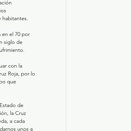
ación 
ios 
 habitantes.
 en el 70 por 
n siglo de 
sufrimiento.
ar con la 
uz Roja, por lo 
mpo que 
 Estado de 
ión, la Cruz 
da, a cada 
udarnos unos a 