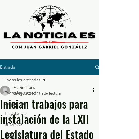
Entrada
Todas las entradas
#LaNoticiaEs
Todas las entradas
22 ago 2024
2 min de lectura
Inician trabajos para
Congreso
instalación de la LXII
Legislatura
SEDECO
Legislatura del Estado
GEM