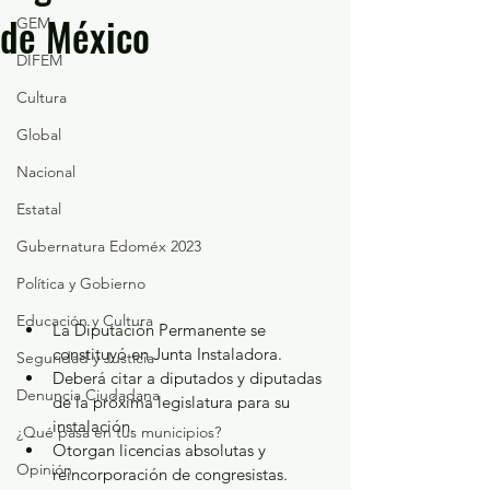
de México
GEM
DIFEM
Cultura
Global
Nacional
Estatal
Gubernatura Edoméx 2023
Política y Gobierno
Educación y Cultura
La Diputación Permanente se 
constituyó en Junta Instaladora.
Seguridad y Justicia
Deberá citar a diputados y diputadas 
Denuncia Ciudadana
de la próxima legislatura para su 
instalación.
¿Qué pasa en tus municipios?
Otorgan licencias absolutas y 
Opinión
reincorporación de congresistas.