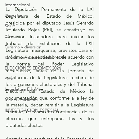
Internacional
La Diputación Permanente de la LXI 
Deportes
Legislatura del Estado de México, 
presidida por el diputado Jesús Gerardo 
Salud
Izquierdo Rojas (PRI), se constituyó en 
Clima
Comisión Instaladora para iniciar los 
trabajos de instalación de la LXII 
Turismo y diversión
Legislatura mexiquense, previstos para el 
próximo 4 de septiembre, de acuerdo con 
Elecciones presidenciales 2024
la norma del Poder Legislativo 
ELECCIONES EDOMEX 2024
mexiquense, antes de la jornada de 
instalación de la Legislatura, recibirá de 
Arte
los organismos electorales y del Tribunal 
Legislatura EdoMéx
Electoral del Estado de México la 
documentación que, conforme a la ley de 
Medio Ambiente
la materia, deban remitir a la Legislatura 
INVESTIGACIÓN ESPECIAL
entrante, así como las constancias de su 
elección que entregarán las y los 
diputados electos.
Además, por conducto de la Secretaría de 