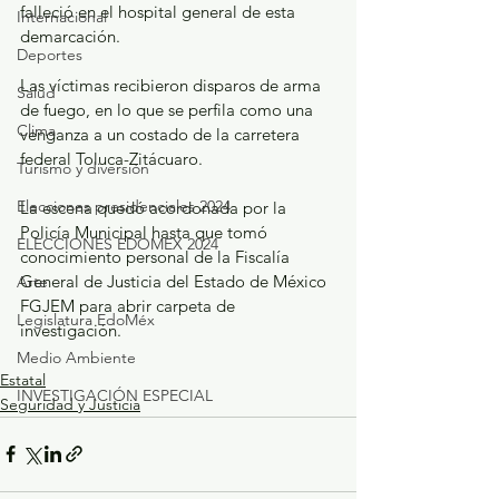
falleció en el hospital general de esta 
Internacional
demarcación.
Deportes
Las víctimas recibieron disparos de arma 
Salud
de fuego, en lo que se perfila como una 
Clima
venganza a un costado de la carretera 
federal Toluca-Zitácuaro.
Turismo y diversión
Elecciones presidenciales 2024
La escena quedó acordonada por la 
Policía Municipal hasta que tomó 
ELECCIONES EDOMEX 2024
conocimiento personal de la Fiscalía 
General de Justicia del Estado de México 
Arte
FGJEM para abrir carpeta de 
Legislatura EdoMéx
investigación.
Medio Ambiente
Estatal
INVESTIGACIÓN ESPECIAL
Seguridad y Justicia