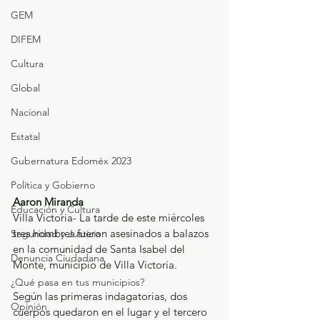
GEM
DIFEM
Cultura
Global
Nacional
Estatal
Gubernatura Edoméx 2023
Política y Gobierno
Aaron Miranda
Educación y Cultura
Villa Victoria- La tarde de este miércoles  
tres hombres fueron asesinados a balazos 
Seguridad y Justicia
en la comunidad de Santa Isabel del 
Denuncia Ciudadana
Monte, municipio de Villa Victoria.
¿Qué pasa en tus municipios?
Según las primeras indagatorias, dos 
Opinión
cuerpos quedaron en el lugar y el tercero 