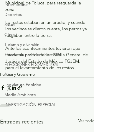
Municipal de Toluca, para resguarda la 
Internacional
zona.
Deportes
Lo restos estaban en un predio, y cuando 
Salud
los vecinos se dieron cuenta, los perros ya 
Clima
rasgaban entre la tierra.
Turismo y diversión
Ante los acontecimientos tuvieron que 
Elecciones presidenciales 2024
intervenir peritos de la Fiscalía General de 
Justicia del Estado de México FGJEM, 
ELECCIONES EDOMEX 2024
para el levantamiento de los restos.
Política y Gobierno
Arte
Legislatura EdoMéx
Medio Ambiente
INVESTIGACIÓN ESPECIAL
Ver todo
Entradas recientes