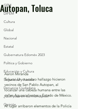
Autopan, Toluca
GEM
DIFEM
Cultura
Global
Nacional
Estatal
Gubernatura Edoméx 2023
Política y Gobierno
Educación y Cultura
Aaron Miranda
Toluca- Un macabro hallazgo hicieron 
Seguridad y Justicia
vecinos de San Pablo Autopan, al 
Denuncia Ciudadana
localizar una cabeza humana entre las 
calles Aguascalientes y Estado de México.
¿Qué pasa en tus municipios?
Opinión
Al lugar arribaron elementos de la Policía 