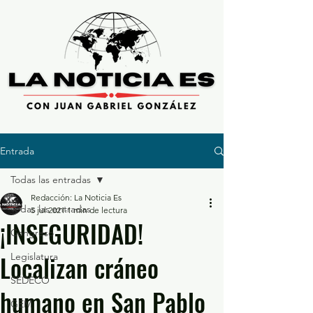
Entrada
Todas las entradas
Redacción: La Noticia Es
Todas las entradas
5 jul 2021
1 min de lectura
¡INSEGURIDAD!
Congreso
Localizan cráneo
Legislatura
SEDECO
humano en San Pablo
GEM