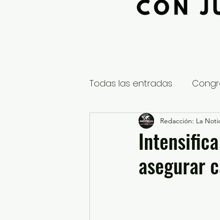
Todas las entradas
Congr
Global
Nacional
Redacción: La Notic
E
Intensific
asegurar c
Educación y Cultura
S
¿Qué pasa en tus municip