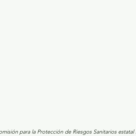
ecciones presidenciales 2024
ELECCIONES EDOME
dio Ambiente
INVESTIGACIÓN ESPECIAL
omisión para la Protección de Riesgos Sanitarios estatal s