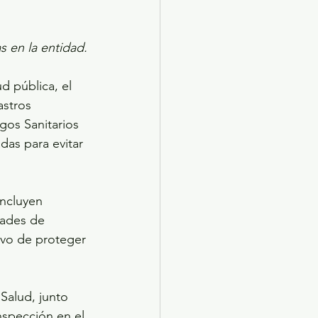
 en la entidad.
d pública, el 
astros 
gos Sanitarios 
as para evitar 
ncluyen 
dades de 
ivo de proteger 
Salud, junto 
nspección en el 