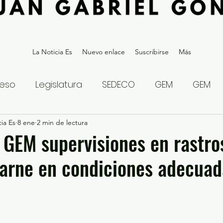
La Noticia Es
Nuevo enlace
Suscribirse
Más
eso
Legislatura
SEDECO
GEM
GEM
ia Es
statal
8 ene
2 min de lectura
Gubernatura Edoméx 2023
Política y
a GEM supervisiones en rastro
arne en condiciones adecuad
eguridad y Justicia
Denuncia Ciudadana
ios?
Opinión
Internacional
Deportes