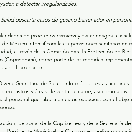
yuden a detectar irregularidades.
e Salud descarta casos de gusano barrenador en personas
gularidades en productos cárnicos y evitar riesgos a la salu
e México intensificará las supervisiones sanitarias en r
tidad, a través de la Comisión para la Protección de Ries
o (Coprisemex), como parte de las medidas implementad
gusano barrenador.
era, Secretaria de Salud, informó que estas acciones i
rol en rastros y áreas de venta de carne, así como activi
as al personal que labora en estos espacios, con el objet
quense.
cción, personal de la Coprisemex y de la Secretaría de 
z, Presidenta Municipal de Ocoyoacac, realizaron una i