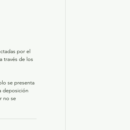
ctadas por el 
 través de los 
olo se presenta 
la deposición 
r no se 