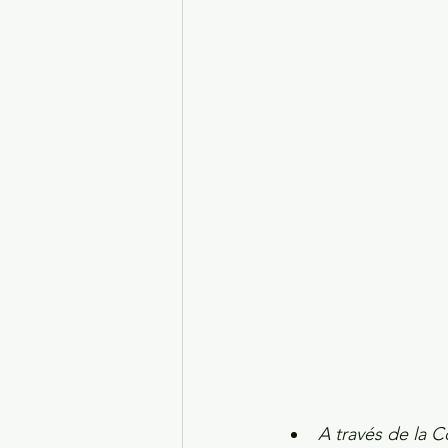
Turismo y diversión
El
Legislatura EdoMéx
Me
A través de la C