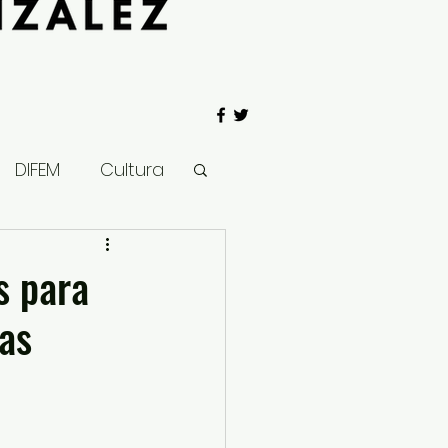
DIFEM
Cultura
 Gobierno
s para
as
Salud
Clima