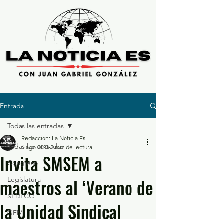
Entrada
Todas las entradas
Redacción: La Noticia Es
Todas las entradas
6 ago 2023
2 min de lectura
Invita SMSEM a
Congreso
maestros al ‘Verano de
Legislatura
SEDECO
la Unidad Sindical
GEM