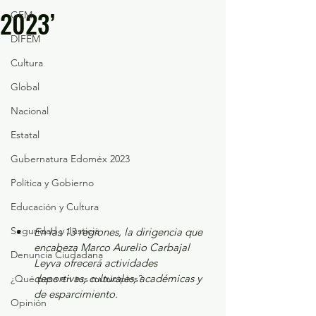
2023’
GEM
DIFEM
Cultura
Global
Nacional
Estatal
Gubernatura Edoméx 2023
Política y Gobierno
Educación y Cultura
Seguridad y Justicia
En las 13 regiones, la dirigencia que 
encabeza Marco Aurelio Carbajal 
Denuncia Ciudadana
Leyva ofrecerá actividades 
deportivas, culturales, académicas y 
¿Qué pasa en tus municipios?
de esparcimiento.
Opinión