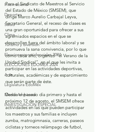
Para el Sindicato de Maestros al Servicio 
Internacional
del Estado de México (SMSEM), que 
Deportes
dirige Marco Aurelio Carbajal Leyva, 
Secretario General, el receso de clases es 
Salud
una gran oportunidad para ofrecer a sus 
Clima
agremiados espacios en el que se 
desarrollen fuera del ámbito laboral y se 
Turismo y diversión
promueva la sana convivencia, por lo que 
Elecciones presidenciales 2024
como cada año, organizó “el Verano de la 
Unidad Sindical”, en el que les invita a 
ELECCIONES EDOMEX 2024
participar en las actividades deportivas, 
Arte
culturales, académicas y de esparcimiento 
que serán parte de éste.
Legislatura EdoMéx
Desde el pasado día primero y hasta el 
Medio Ambiente
próximo 12 de agosto, el SMSEM ofrece 
INVESTIGACIÓN ESPECIAL
actividades en las que pueden participar 
los maestros y sus familias e incluyen 
zumba, matrogimnasia, carreras, paseos 
ciclistas y torneos relámpago de futbol, 