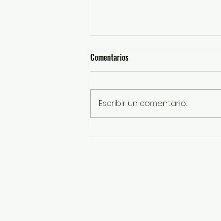
Comentarios
Escribir un comentario...
Enciende Mi Banda El Mexicano la
fiesta por los 200 años de
Almoloya