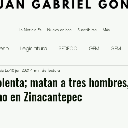
La Noticia Es
Nuevo enlace
Suscribirse
Más
eso
Legislatura
SEDECO
GEM
GEM
ia Es
statal
10 jun 2021
Gubernatura Edoméx 2023
1 min de lectura
Política y
olenta; matan a tres hombres
no en Zinacantepec
eguridad y Justicia
Denuncia Ciudadana
ios?
Opinión
Internacional
Deportes