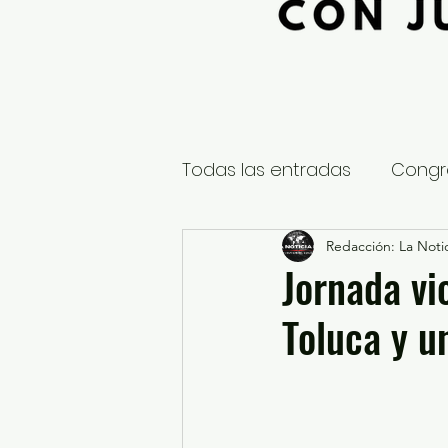
Todas las entradas
Congr
Global
Nacional
Redacción: La Notic
E
Jornada vi
Toluca y u
Educación y Cultura
S
¿Qué pasa en tus municip