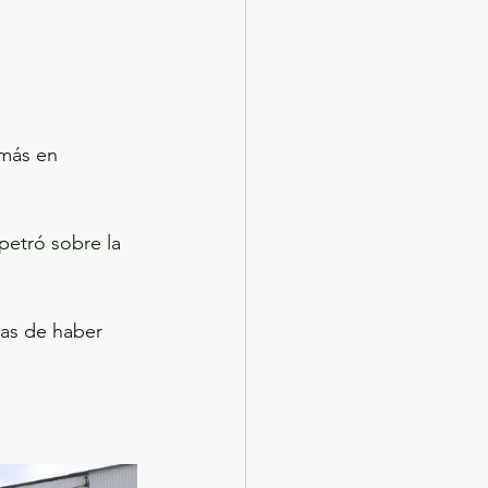
 más en 
petró sobre la 
las de haber 