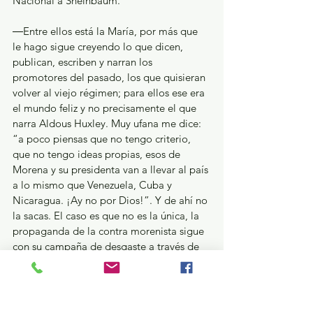
Nacional a Sheinbaum.
―Entre ellos está la María, por más que 
le hago sigue creyendo lo que dicen, 
publican, escriben y narran los 
promotores del pasado, los que quisieran 
volver al viejo régimen; para ellos ese era 
el mundo feliz y no precisamente el que 
narra Aldous Huxley. Muy ufana me dice: 
“a poco piensas que no tengo criterio, 
que no tengo ideas propias, esos de 
Morena y su presidenta van a llevar al país 
a lo mismo que Venezuela, Cuba y 
Nicaragua. ¡Ay no por Dios!”. Y de ahí no 
la sacas. El caso es que no es la única, la 
propaganda de la contra morenista sigue 
con su campaña de desgaste a través de 
inventar cosas que no existen, pero que 
ellos difunden como verdad. Es una 
guerra psicológica. 
¡Calumnia que algo queda! Ahí si como 