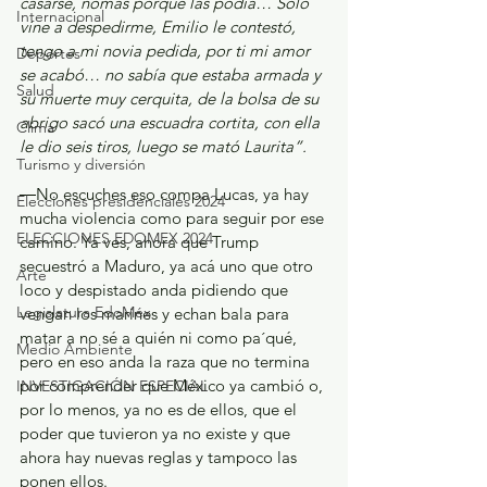
casarse, nomás porque las podía… Solo 
Internacional
vine a despedirme, Emilio le contestó, 
tengo a mi novia pedida, por ti mi amor 
Deportes
se acabó… no sabía que estaba armada y 
Salud
su muerte muy cerquita, de la bolsa de su 
abrigo sacó una escuadra cortita, con ella 
Clima
le dio seis tiros, luego se mató Laurita”.
Turismo y diversión
―No escuches eso compa Lucas, ya hay 
Elecciones presidenciales 2024
mucha violencia como para seguir por ese 
ELECCIONES EDOMEX 2024
camino. Ya ves, ahora que Trump 
secuestró a Maduro, ya acá uno que otro 
Arte
loco y despistado anda pidiendo que 
Legislatura EdoMéx
vengan los marines y echan bala para 
matar a no sé a quién ni como pa´qué, 
Medio Ambiente
pero en eso anda la raza que no termina 
por comprender que México ya cambió o, 
INVESTIGACIÓN ESPECIAL
por lo menos, ya no es de ellos, que el 
poder que tuvieron ya no existe y que 
ahora hay nuevas reglas y tampoco las 
ponen ellos.