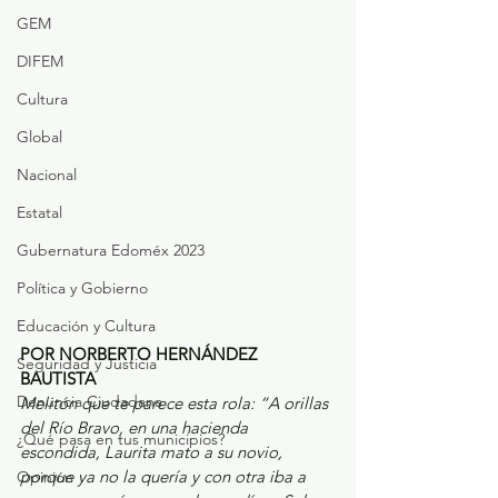
GEM
DIFEM
Cultura
Global
Nacional
Estatal
Gubernatura Edoméx 2023
Política y Gobierno
Educación y Cultura
POR NORBERTO HERNÁNDEZ 
Seguridad y Justicia
BAUTISTA
Denuncia Ciudadana
Melitón que te parece esta rola: “A orillas 
del Río Bravo, en una hacienda 
¿Qué pasa en tus municipios?
escondida, Laurita mato a su novio, 
porque ya no la quería y con otra iba a 
Opinión