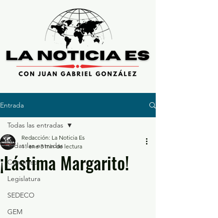
Entrada
Todas las entradas
Redacción: La Noticia Es
Todas las entradas
11 ene
3 min de lectura
¡Lástima Margarito!
Congreso
Legislatura
SEDECO
GEM