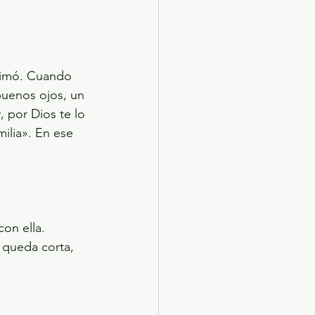
animó. Cuando 
 buenos ojos, un 
 por Dios te lo 
ilia». En ese 
on ella. 
 queda corta, 