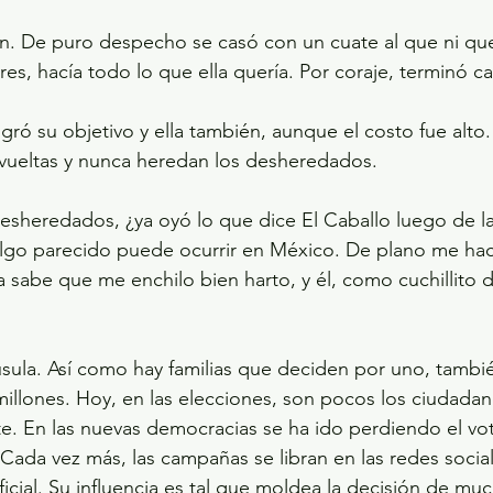
. De puro despecho se casó con un cuate al que ni querí
ores, hacía todo lo que ella quería. Por coraje, terminó 
ogró su objetivo y ella también, aunque el costo fue alto
vueltas y nunca heredan los desheredados.
sheredados, ¿ya oyó lo que dice El Caballo luego de la
go parecido puede ocurrir en México. De plano me hace
a sabe que me enchilo bien harto, y él, como cuchillito d
sula. Así como hay familias que deciden por uno, tambi
millones. Hoy, en las elecciones, son pocos los ciudada
e. En las nuevas democracias se ha ido perdiendo el vo
Cada vez más, las campañas se libran en las redes socia
tificial. Su influencia es tal que moldea la decisión de mu