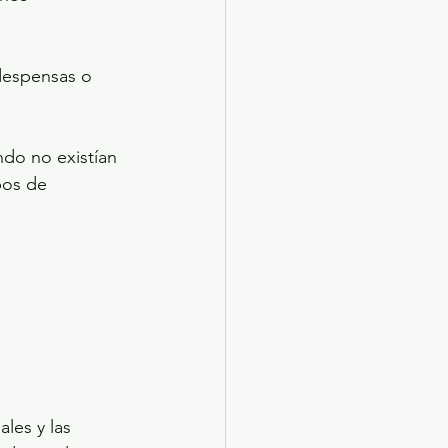
despensas o 
do no existían 
pos de 
les y las 