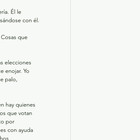
a. Él le 
casándose con él.
. Cosas que 
s elecciones 
 enojar. Yo 
e palo, 
én hay quienes 
nos que votan 
to por 
les con ayuda 
chos 