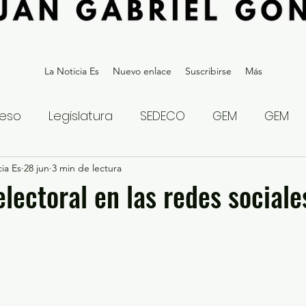
La Noticia Es
Nuevo enlace
Suscribirse
Más
eso
Legislatura
SEDECO
GEM
GEM
ia Es
statal
28 jun
3 min de lectura
Gubernatura Edoméx 2023
Política y
electoral en las redes sociale
eguridad y Justicia
Denuncia Ciudadana
ios?
Opinión
Internacional
Deportes