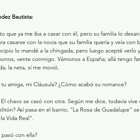
dez Bautista:
to que ya me iba a casar con él, pero su familia lo des
ara casarse con la novia que su familia quería y veía con
ncipio lo mandé a la chingada, pero luego acepté verlo y,
monos, vente conmigo. Vámonos a España; allá tengo fam
; la neta, sí me movió.
 tu amiga, mi Cláusula? ¿Cómo acabó su romance?
l chavo se casó con otra. Según me dice, todavía vive c
itón? Así pasa en el barrio; “La Rosa de Guadalupe” se
la Vida Real”.
pasó con ella?