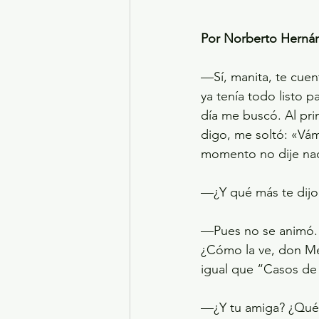
Por Norberto Hernán
—Sí, manita, te cuen
ya tenía todo listo p
día me buscó. Al pri
digo, me soltó: «Vá
momento no dije nada
—¿Y qué más te dijo
—Pues no se animó. E
¿Cómo la ve, don Mel
igual que “Casos de 
—¿Y tu amiga? ¿Qué 