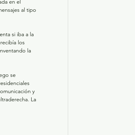
da en el 
mensajes al tipo 
ta si iba a la 
ecibía los 
inventando la 
ego se 
esidenciales 
 comunicación y 
ltraderecha. La 