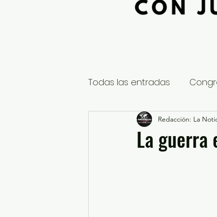
Todas las entradas
Congr
Global
Nacional
Redacción: La Notic
E
La guerra 
Educación y Cultura
S
¿Qué pasa en tus municip