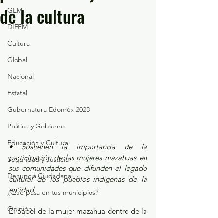
de la cultura
GEM
DIFEM
Cultura
Global
Nacional
Estatal
Gubernatura Edoméx 2023
Política y Gobierno
Educación y Cultura
• Sostienen la importancia de la 
participación de las mujeres mazahuas en 
Seguridad y Justicia
sus comunidades que difunden el legado 
Denuncia Ciudadana
cultural de los pueblos indígenas de la 
entidad.
¿Qué pasa en tus municipios?
Opinión
El papel de la mujer mazahua dentro de la 