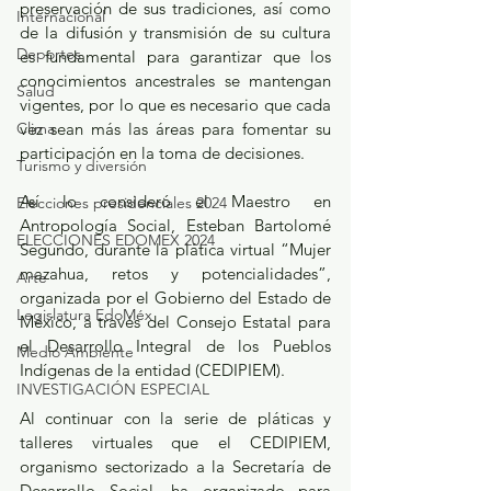
preservación de sus tradiciones, así como 
Internacional
de la difusión y transmisión de su cultura 
Deportes
es fundamental para garantizar que los 
conocimientos ancestrales se mantengan 
Salud
vigentes, por lo que es necesario que cada 
vez sean más las áreas para fomentar su 
Clima
participación en la toma de decisiones.
Turismo y diversión
Así lo consideró el Maestro en 
Elecciones presidenciales 2024
Antropología Social, Esteban Bartolomé 
ELECCIONES EDOMEX 2024
Segundo, durante la plática virtual “Mujer 
mazahua, retos y potencialidades”, 
Arte
organizada por el Gobierno del Estado de 
Legislatura EdoMéx
México, a través del Consejo Estatal para 
el Desarrollo Integral de los Pueblos 
Medio Ambiente
Indígenas de la entidad (CEDIPIEM).
INVESTIGACIÓN ESPECIAL
Al continuar con la serie de pláticas y 
talleres virtuales que el CEDIPIEM, 
organismo sectorizado a la Secretaría de 
Desarrollo Social, ha organizado para 