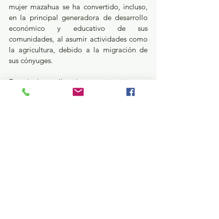
mujer mazahua se ha convertido, incluso, 
en la principal generadora de desarrollo 
económico y educativo de sus 
comunidades, al asumir actividades como 
la agricultura, debido a la migración de 
sus cónyuges.
En el desarrollo de este ejercicio, se 
expuso que es preciso mantener y abrir 
más espacios para reconocer, así como 
revalorizar la herencia cultural que existe 
en la entidad, en donde la mujer indígena 
juega un papel primordial para la 
preservación de las costumbres y 
tradiciones.
Estatal