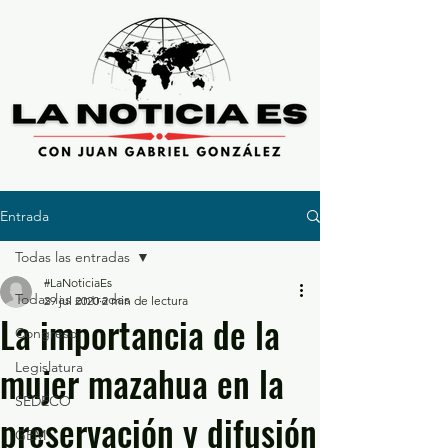
Entrada
Todas las entradas
#LaNoticiaEs
Todas las entradas
29 jul 2020
2 min de lectura
La importancia de la
Congreso
mujer mazahua en la
Legislatura
SEDECO
preservación y difusión
GEM