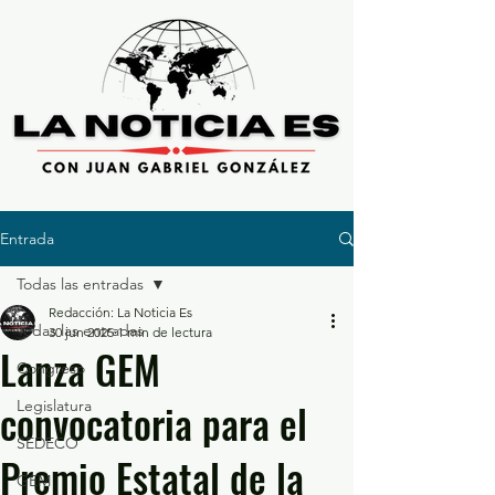
Entrada
Todas las entradas
Redacción: La Noticia Es
Todas las entradas
30 jun 2025
1 min de lectura
Lanza GEM
Congreso
convocatoria para el
Legislatura
SEDECO
Premio Estatal de la
GEM