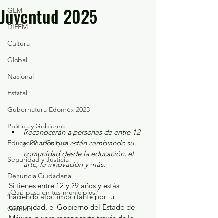
Juventud 2025
GEM
DIFEM
Cultura
Global
Nacional
Estatal
Gubernatura Edoméx 2023
Política y Gobierno
Reconocerán a personas de entre 12 
Educación y Cultura
y 29 años que están cambiando su 
comunidad desde la educación, el 
Seguridad y Justicia
arte, la innovación y más.
Denuncia Ciudadana
Si tienes entre 12 y 29 años y estás 
¿Qué pasa en tus municipios?
haciendo algo importante por tu 
comunidad, el Gobierno del Estado de 
Opinión
México quiere reconocerte través de la 