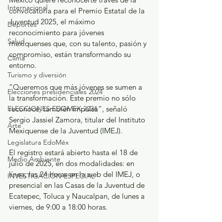
Internacional
convocatoria para el Premio Estatal de la 
Juventud 2025, el máximo 
Deportes
reconocimiento para jóvenes 
Salud
mexiquenses que, con su talento, pasión y 
compromiso, están transformando su 
Clima
entorno.
Turismo y diversión
“Queremos que más jóvenes se sumen a 
Elecciones presidenciales 2024
la transformación. Este premio no sólo 
ELECCIONES EDOMEX 2024
reconoce, también impulsa”, señaló 
Sergio Jassiel Zamora, titular del Instituto 
Arte
Mexiquense de la Juventud (IMEJ).
Legislatura EdoMéx
El registro estará abierto hasta el 18 de 
Medio Ambiente
julio de 2025, en dos modalidades: en 
línea, las 24 horas en la web del IMEJ, o 
INVESTIGACIÓN ESPECIAL
presencial en las Casas de la Juventud de 
Ecatepec, Toluca y Naucalpan, de lunes a 
viernes, de 9:00 a 18:00 horas.