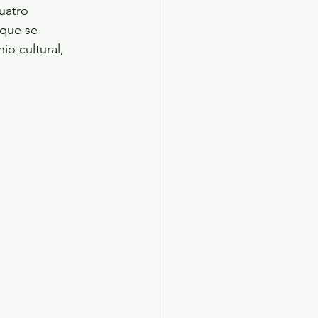
uatro 
 que se 
io cultural, 