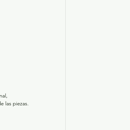
al, 
e las piezas.