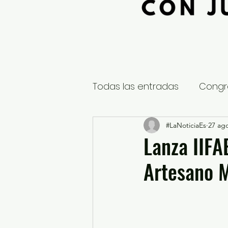
Todas las entradas
Congr
Global
Nacional
#LaNoticiaEs
27 ag
E
Lanza IIFA
Artesano 
Educación y Cultura
S
¿Qué pasa en tus municip