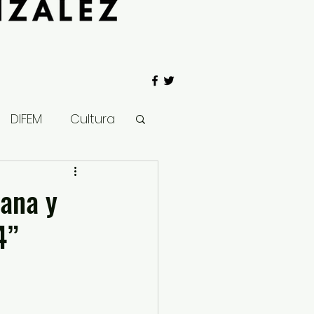
DIFEM
Cultura
 Gobierno
sana y
4”
Salud
Clima