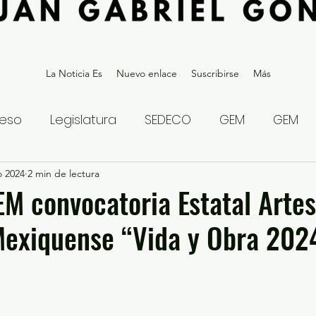
La Noticia Es
Nuevo enlace
Suscribirse
Más
eso
Legislatura
SEDECO
GEM
GEM
o 2024
statal
2 min de lectura
Gubernatura Edoméx 2023
Política y
EM convocatoria Estatal Arte
Mexiquense “Vida y Obra 202
eguridad y Justicia
Denuncia Ciudadana
ios?
Opinión
Internacional
Deportes