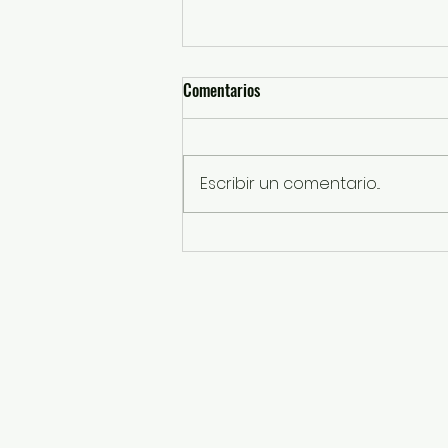
Comentarios
Escribir un comentario...
Enciende Mi Banda El Mexicano la
fiesta por los 200 años de
Almoloya