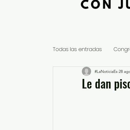
Todas las entradas
Congr
Global
Nacional
#LaNoticiaEs
28 ag
E
Le dan pis
Educación y Cultura
S
¿Qué pasa en tus municip