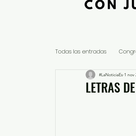
Todas las entradas
Congr
Global
Nacional
#LaNoticiaEs
1 nov 
E
LETRAS DE
Educación y Cultura
S
¿Qué pasa en tus municip