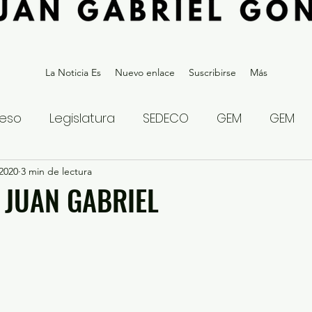
La Noticia Es
Nuevo enlace
Suscribirse
Más
eso
Legislatura
SEDECO
GEM
GEM
2020
statal
3 min de lectura
Gubernatura Edoméx 2023
Política y
 JUAN GABRIEL
eguridad y Justicia
Denuncia Ciudadana
ios?
Opinión
Internacional
Deportes