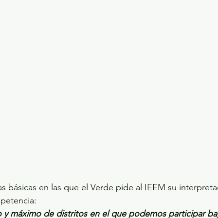
as básicas en las que el Verde pide al IEEM su interpret
petencia:
o y máximo de distritos en el que podemos participar baj