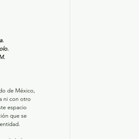
a.
olo.
M.
ado de México, 
a ni con otro 
ste espacio 
ción que se 
 entidad.