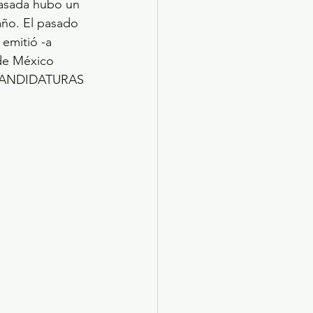
pasada hubo un 
año. El pasado 
emitió -a 
 de México 
as CANDIDATURAS 