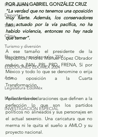
POR JUAN GABRIEL GONZÁLEZ CRUZ
Internacional
“La verdad que no tenemos una oposición 
Deportes
muy fuerte. Además, los conservadores 
han actuado por la vía pacífica, no ha 
Salud
habido violencia, entonces no hay nada 
Clima
que temer”.
Turismo y diversión
A ese tamaño el presidente de la 
Elecciones presidenciales 2024
República, Andrés Manuel López Obrador 
redujo a PAN, PRI, PRD, FRENA, Sí por 
ELECCIONES EDOMEX 2024
México y todo lo que se denomine o erija 
Arte
como oposición a la Cuarta 
Transformación. 
Legislatura EdoMéx
Medio Ambiente
Aplastantes declaraciones que definen a la 
perfección lo que son los partidos 
INVESTIGACIÓN ESPECIAL
políticos no alineados y sus personajes en 
el actual sexenio. Una caricatura que no 
merma ni le quita el sueño a AMLO y su 
proyecto nacional. 