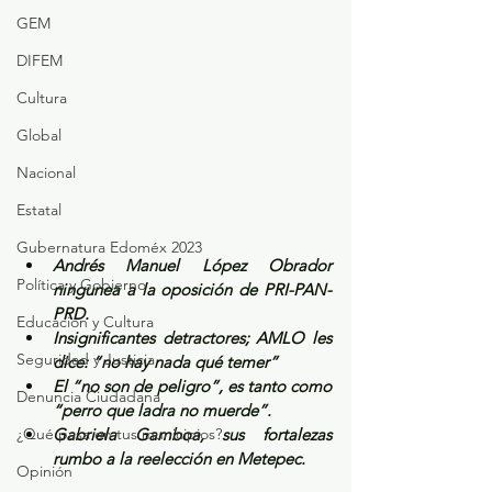
GEM
DIFEM
Cultura
Global
Nacional
Estatal
Gubernatura Edoméx 2023
Andrés Manuel López Obrador 
Política y Gobierno
ningunea a la oposición de PRI-PAN-
PRD.
Educación y Cultura
Insignificantes detractores; AMLO les 
Seguridad y Justicia
dice: “no hay nada qué temer” 
El “no son de peligro”, es tanto como 
Denuncia Ciudadana
“perro que ladra no muerde”.
¿Qué pasa en tus municipios?
Gabriela Gamboa, sus fortalezas 
rumbo a la reelección en Metepec.
Opinión