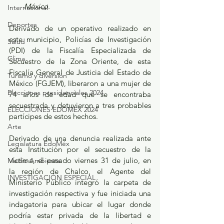
México.
Internacional
Deportes
Derivado de un operativo realizado en 
este municipio, Policías de Investigación 
Salud
(PDI) de la Fiscalía Especializada de 
Clima
Secuestro de la Zona Oriente, de esta 
Fiscalía General de Justicia del Estado de 
Turismo y diversión
México (FGJEM), liberaron a una mujer de 
Elecciones presidenciales 2024
74 años de edad que se encontraba 
secuestrada y detuvieron a tres probables 
ELECCIONES EDOMEX 2024
partícipes de estos hechos.
Arte
Derivado de una denuncia realizada ante 
Legislatura EdoMéx
esta Institución por el secuestro de la 
víctima, el pasado viernes 31 de julio, en 
Medio Ambiente
la región de Chalco, el Agente del 
INVESTIGACIÓN ESPECIAL
Ministerio Público integró la carpeta de 
investigación respectiva y fue iniciada una 
indagatoria para ubicar el lugar donde 
podría estar privada de la libertad e 