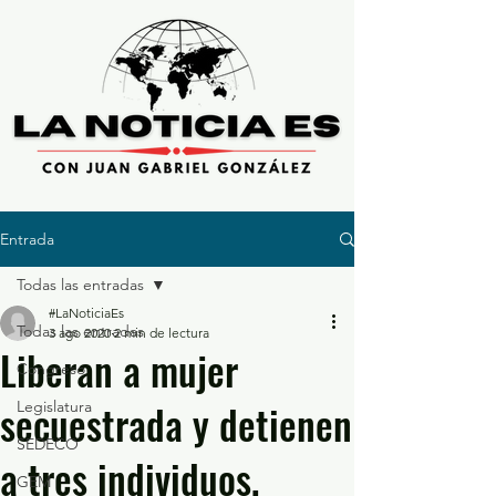
Entrada
Todas las entradas
#LaNoticiaEs
Todas las entradas
3 ago 2020
2 min de lectura
Liberan a mujer
Congreso
secuestrada y detienen
Legislatura
SEDECO
a tres individuos,
GEM