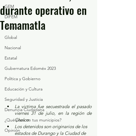
durante operativo en
GEM
DIFEM
Temamatla
Cultura
Global
Nacional
Estatal
Gubernatura Edoméx 2023
Política y Gobierno
Educación y Cultura
Seguridad y Justicia
La victima fue secuestrada el pasado 
Denuncia Ciudadana
viernes 31 de julio, en la región de 
Chalco.
¿Qué pasa en tus municipios?
Los detenidos son originarios de los 
Opinión
estados de Durango y la Ciudad de 