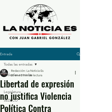
Entrada
Todas las entradas
Redacción: La Noticia Es
Todas las entradas
28 ene
2 min de lectura
Libertad de expresión
Congreso
no justifica Violencia
Legislatura
SEDECO
Política Contra
GEM