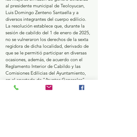
al presidente municipal de Teoloyucan, 
Luis Domingo Zenteno Santaella y a 
diversos integrantes del cuerpo edilicio. 
La resolución establece que, durante la 
sesión de cabildo del 1 de enero de 2025, 
no se vulneraron los derechos de la sexta 
regidora de dicha localidad, derivado de 
que se le permitió participar en diversas 
ocasiones, además, de acuerdo con el 
Reglamento Interior de Cabildo y las 
Comisiones Edilicias del Ayuntamiento, 
en el apartado de “Asuntos Generales”, 
señala que únicamente podrán incluirse 
avisos, informes y notificaciones; punto de 
la orden del día en el que la denunciante 
pidió intervenir para plantear asuntos que 
ya había expresado. (PES/16/2025)
En la sesión pública de este día se 
resolvieron 3 juicios de la ciudadanía 