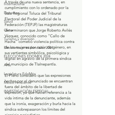
A través de una nueva sentencia, en 
Internacional
cumplimiento con lo ordenado por la 
Deportes
Sala Regional Toluca del Tribunal 
Electoral del Poder Judicial de la 
Salud
Federación (TEPJF) las magistraturas 
determinaron que Jorge Roberto Avilés 
Clima
Vázquez, conocido como “Callo de 
Turismo y diversión
Hacha” cometió violencia política contra 
de las mujeres por razón de género, en 
Elecciones presidenciales 2024
sus vertientes simbólica, psicológica y 
ELECCIONES EDOMEX 2024
digital en agravio de la primera síndica 
del municipio de Tlalnepantla.
Arte
Legislatura EdoMéx
El Pleno consideró que las expresiones 
hechas por el denunciado se encuentran 
Medio Ambiente
fuera del ámbito de la libertad de 
INVESTIGACIÓN ESPECIAL
expresión, ya que hacían referencia a la 
vida íntima de la denunciante, además 
que la ironía, exageración y burla hacia la 
síndica sobrepasaron los límites del 
ejercicio periodístico.