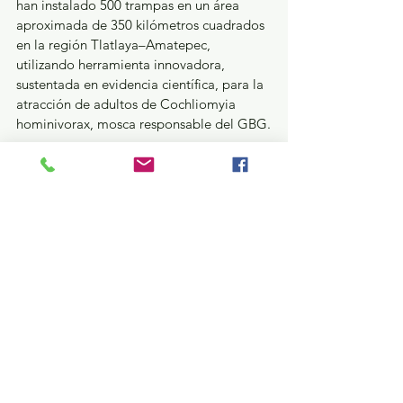
han instalado 500 trampas en un área 
aproximada de 350 kilómetros cuadrados 
en la región Tlatlaya–Amatepec, 
utilizando herramienta innovadora, 
sustentada en evidencia científica, para la 
atracción de adultos de Cochliomyia 
hominivorax, mosca responsable del GBG.
Durante el período reportado se han 
realizado 63 capacitaciones técnicas con 
atención directa a 967 productores, 
además de la distribución de más de 17 
mil 300 materiales informativos, así como 
acciones de difusión en radio local y en 
eventos ganaderos.
GEM