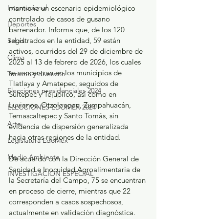
Internacional
mantiene un escenario epidemiológico 
controlado de casos de gusano 
Deportes
barrenador. Informa que, de los 120 
registrados en la entidad, 59 están 
Salud
activos, ocurridos del 29 de diciembre de 
Clima
2025 al 13 de febrero de 2026, los cuales 
se concentran en los municipios de 
Turismo y diversión
Tlatlaya y Amatepec, seguidos de 
Elecciones presidenciales 2024
Sultepec y Tejupilco, así como en 
Luvianos, Otzoloapan, Zumpahuacán, 
ELECCIONES EDOMEX 2024
Temascaltepec y Santo Tomás, sin 
Arte
evidencia de dispersión generalizada 
hacia otras regiones de la entidad.
Legislatura EdoMéx
Medio Ambiente
De acuerdo con la Dirección General de 
Sanidad e Inocuidad Agroalimentaria de 
INVESTIGACIÓN ESPECIAL
la Secretaría del Campo, 75 se encuentran 
en proceso de cierre, mientras que 22 
corresponden a casos sospechosos, 
actualmente en validación diagnóstica.