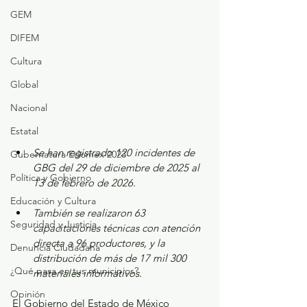
GEM
DIFEM
Cultura
Global
Nacional
Estatal
Se han registrado 120 incidentes de 
Gubernatura Edoméx 2023
GBG del 29 de diciembre de 2025 al 
Política y Gobierno
13 de febrero de 2026.
Educación y Cultura
También se realizaron 63 
Seguridad y Justicia
capacitaciones técnicas con atención 
directa a 96 productores, y la 
Denuncia Ciudadana
distribución de más de 17 mil 300 
¿Qué pasa en tus municipios?
materiales informativos.
Opinión
El Gobierno del Estado de México 