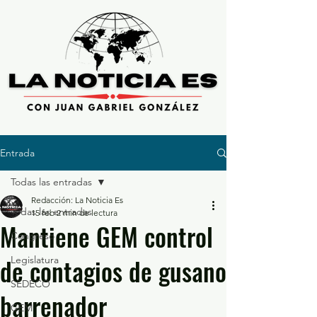
Entrada
Todas las entradas
Redacción: La Noticia Es
Todas las entradas
15 feb
2 min de lectura
Mantiene GEM control
Congreso
de contagios de gusano
Legislatura
SEDECO
barrenador
GEM