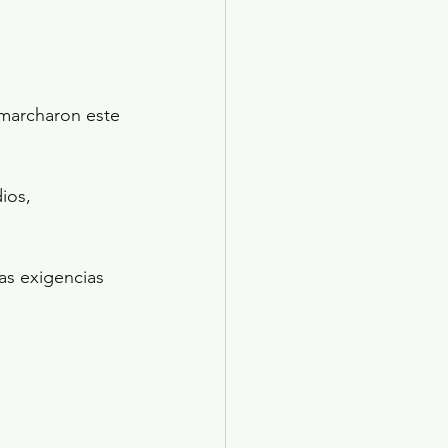
 marcharon este 
ios, 
as exigencias 