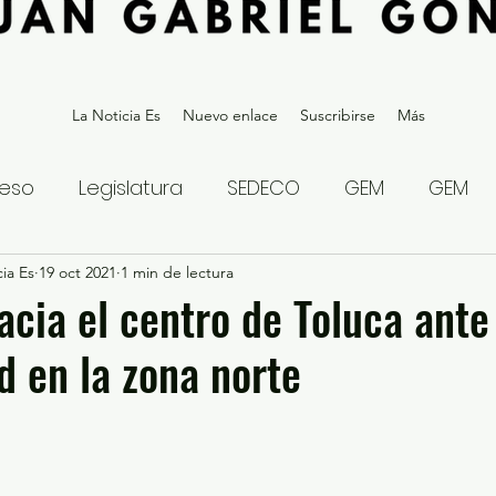
La Noticia Es
Nuevo enlace
Suscribirse
Más
eso
Legislatura
SEDECO
GEM
GEM
ia Es
statal
19 oct 2021
Gubernatura Edoméx 2023
1 min de lectura
Política y
cia el centro de Toluca ante
d en la zona norte
eguridad y Justicia
Denuncia Ciudadana
ios?
Opinión
Internacional
Deportes