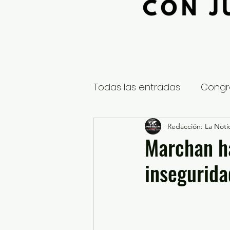
Todas las entradas
Congr
Global
Nacional
Redacción: La Notic
E
Marchan ha
insegurida
Educación y Cultura
S
¿Qué pasa en tus municip