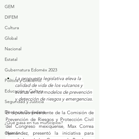
GEM
DIFEM
Cultura
Global
Nacional
Estatal
Gubernatura Edoméx 2023
La propuesta legislativa eleva la 
Política y Gobierno
calidad de vida de los vulcanos y 
Educación y Cultura
avanza en los modelos de prevención 
y detección de riesgos y emergencias.
Seguridad y Justicia
Denuncia Ciudadana
El diputado presidente de la Comisión de 
Prevención de Riesgos y Protección Civil 
¿Qué pasa en tus municipios?
del Congreso mexiquense, Max Correa 
Hernández, presentó la iniciativa para 
Opinión