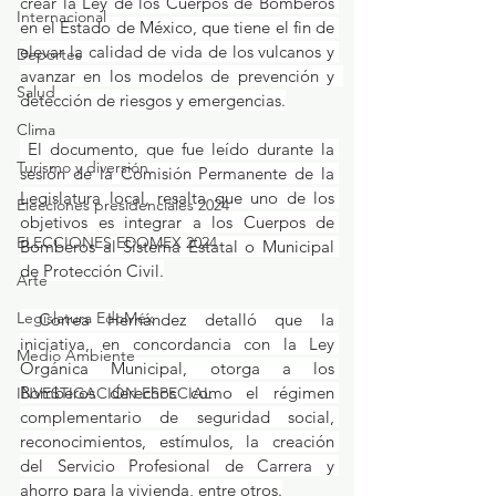
crear la Ley de los Cuerpos de Bomberos 
Internacional
en el Estado de México, que tiene el fin de 
elevar la calidad de vida de los vulcanos y 
Deportes
avanzar en los modelos de prevención y  
Salud
detección de riesgos y emergencias.
Clima
 El documento, que fue leído durante la 
Turismo y diversión
sesión de la Comisión Permanente de la 
Legislatura local, resalta que uno de los 
Elecciones presidenciales 2024
objetivos es integrar a los Cuerpos de 
ELECCIONES EDOMEX 2024
Bomberos al Sistema Estatal o Municipal 
de Protección Civil.
Arte
Legislatura EdoMéx
 Correa Hernández detalló que la 
iniciativa, en concordancia con la Ley 
Medio Ambiente
Orgánica Municipal, otorga a los 
Bomberos derechos como el régimen 
INVESTIGACIÓN ESPECIAL
complementario de seguridad social, 
reconocimientos, estímulos, la creación 
del Servicio Profesional de Carrera y 
ahorro para la vivienda, entre otros.