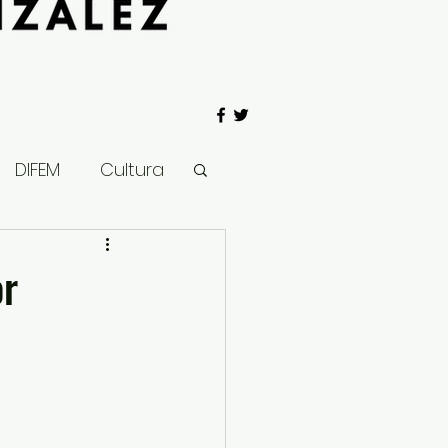
DIFEM
Cultura
 Gobierno
or
Salud
Clima