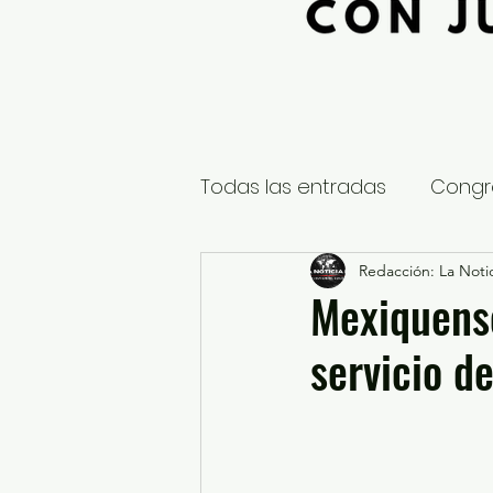
Todas las entradas
Congr
Global
Nacional
Redacción: La Notic
E
Mexiquens
servicio d
Educación y Cultura
S
¿Qué pasa en tus municip