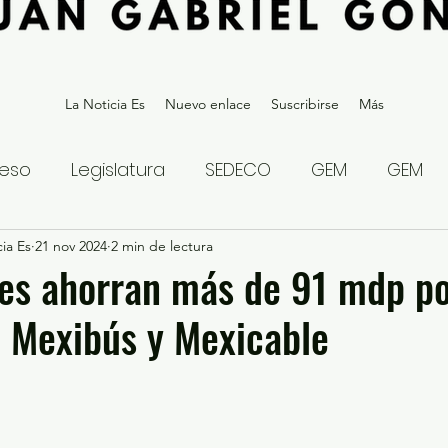
La Noticia Es
Nuevo enlace
Suscribirse
Más
eso
Legislatura
SEDECO
GEM
GEM
ia Es
statal
21 nov 2024
Gubernatura Edoméx 2023
2 min de lectura
Política y
es ahorran más de 91 mdp p
e Mexibús y Mexicable
eguridad y Justicia
Denuncia Ciudadana
ios?
Opinión
Internacional
Deportes