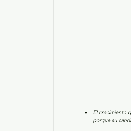
Turismo y diversión
El
Legislatura EdoMéx
Me
El crecimiento q
porque su candi