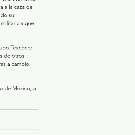
a a la caza de 
ndo su 
militancia que 
Grupo Texcoco: 
s de otros 
ras a cambio 
ado de México, a 