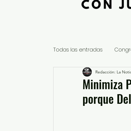
Todas las entradas
Congr
Global
Nacional
Redacción: La Notic
E
Minimiza 
porque Delf
Educación y Cultura
S
¿Qué pasa en tus municip