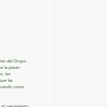
eres del Grupo 
e la pasan 
n, les 
que las 
uscando como 
el crecimiento 