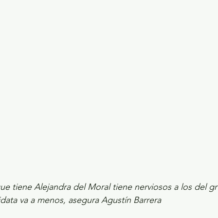
ecciones presidenciales 2024
ELECCIONES EDOME
dio Ambiente
INVESTIGACIÓN ESPECIAL
ue tiene Alejandra del Moral tiene nerviosos a los del 
data va a menos, asegura Agustín Barrera