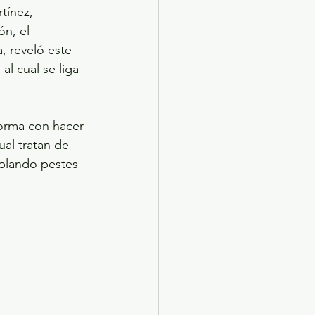
tínez, 
n, el 
 reveló este 
l cual se liga 
orma con hacer 
ual tratan de 
ablando pestes 