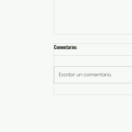
Comentarios
Escribir un comentario...
Sentencian a 13 años de prisión a
responsable de robo a transporte
público