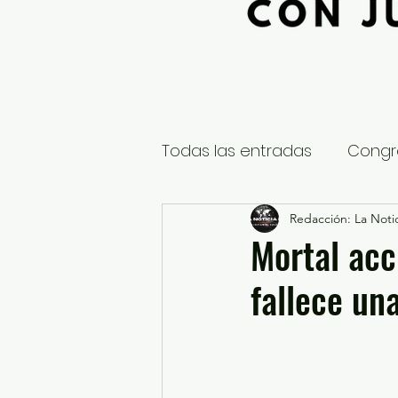
Todas las entradas
Congr
Global
Nacional
Redacción: La Notic
E
Mortal acc
fallece un
Educación y Cultura
S
¿Qué pasa en tus municip