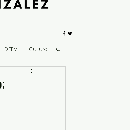
DIFEM
Cultura
 Gobierno
o;
Salud
Clima