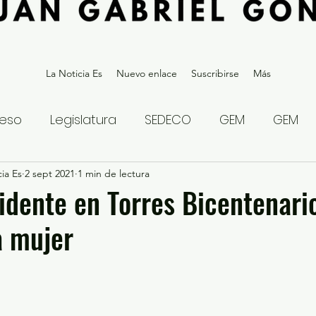
La Noticia Es
Nuevo enlace
Suscribirse
Más
eso
Legislatura
SEDECO
GEM
GEM
ia Es
statal
2 sept 2021
Gubernatura Edoméx 2023
1 min de lectura
Política y
idente en Torres Bicentenari
a mujer
eguridad y Justicia
Denuncia Ciudadana
ios?
Opinión
Internacional
Deportes