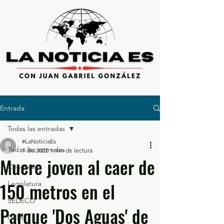
Entrada
Todas las entradas
#LaNoticiaEs
Todas las entradas
7 dic 2022
1 min de lectura
Muere joven al caer de
Congreso
150 metros en el
Legislatura
SEDECO
Parque 'Dos Aguas' de
GEM