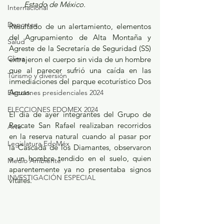
Estado de México.
Internacional
Deportes
Resultado de un alertamiento, elementos 
del Agrupamiento de Alta Montaña y 
Salud
Agreste de la Secretaría de Seguridad (SS) 
Clima
extrajeron el cuerpo sin vida de un hombre 
que al parecer sufrió una caída en las 
Turismo y diversión
inmediaciones del parque ecoturístico Dos 
Aguas.
Elecciones presidenciales 2024
ELECCIONES EDOMEX 2024
El día de ayer integrantes del Grupo de 
Rescate San Rafael realizaban recorridos 
Arte
en la reserva natural cuando al pasar por 
Legislatura EdoMéx
la Cascada de los Diamantes, observaron 
a un hombre tendido en el suelo, quien 
Medio Ambiente
aparentemente ya no presentaba signos 
INVESTIGACIÓN ESPECIAL
vitales.