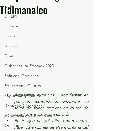
Tlalmanalco
GEM
DIFEM
Cultura
Global
Nacional
Estatal
Gubernatura Edoméx 2023
Política y Gobierno
Educación y Cultura
Aumentan extravíos y accidentes en 
Seguridad y Justicia
parques ecoturísticos; visitantes se 
Denuncia Ciudadana
salen de zonas seguras en busca de 
aventuras y arriesgan su vida. 
¿Qué pasa en tus municipios?
En lo que va del año suman cuatro 
Opinión
muertos en zonas de alta montaña del 