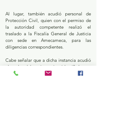
Al lugar, también acudió personal de 
Protección Civil, quien con el permiso de 
la autoridad competente realizó el 
traslado a la Fiscalía General de Justicia 
con sede en Amecameca, para las 
diligencias correspondientes.
Cabe señalar que a dicha instancia acudió 
el padre del occiso quien identificó a su 
hijo y manifestó que el joven había 
ingresado solo al parque el pasado 5 de 
diciembre.
Seguridad y Justicia
Estatal