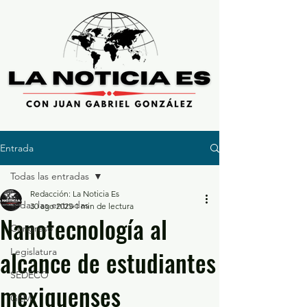
Entrada
Todas las entradas
Redacción: La Noticia Es
Todas las entradas
30 ago 2025
1 min de lectura
Nanotecnología al
Congreso
alcance de estudiantes
Legislatura
SEDECO
mexiquenses
GEM