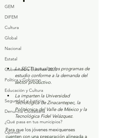
GEM
DIFEM
Cultura
Global
Nacional
Estatal
La SECTI actualiza los programas de 
Gubernatura Edoméx 2023
estudio conforme a la demanda del 
Política y Gobierno
sector productivo.
Educación y Cultura
La imparten la Universidad 
Seguridad y Justicia
Tecnológica de Zinacantepec, la 
Politécnica del Valle de México y la 
Denuncia Ciudadana
Tecnológica Fidel Velázquez.
¿Qué pasa en tus municipios?
Para que los jóvenes mexiquenses 
Opinión
cuenten con una preparación alineada a 