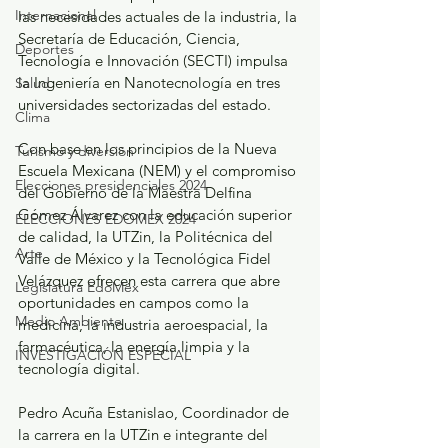
Internacional
las necesidades actuales de la industria, la 
Secretaría de Educación, Ciencia, 
Deportes
Tecnología e Innovación (SECTI) impulsa 
la Ingeniería en Nanotecnología en tres 
Salud
universidades sectorizadas del estado.
Clima
Con base en los principios de la Nueva 
Turismo y diversión
Escuela Mexicana (NEM) y el compromiso 
Elecciones presidenciales 2024
del Gobierno de la Maestra Delfina 
Gómez Álvarez con la educación superior 
ELECCIONES EDOMEX 2024
de calidad, la UTZin, la Politécnica del 
Arte
Valle de México y la Tecnológica Fidel 
Velázquez ofrecen esta carrera que abre 
Legislatura EdoMéx
oportunidades en campos como la 
Medio Ambiente
medicina, la industria aeroespacial, la 
farmacéutica, la energía limpia y la 
INVESTIGACIÓN ESPECIAL
tecnología digital.
Pedro Acuña Estanislao, Coordinador de 
la carrera en la UTZin e integrante del 