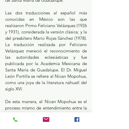
de Santa María de Guadalupe. 
Las dos traducciones al español más 
conocidas en México son las que 
realizaron Primo Feliciano Velázquez (1926 
y 1931), considerada la versión clásica; y la 
del presbítero Mario Rojas Sánchez (1978). 
La traducción realizada por Feliciano 
Velázquez mereció el reconocimiento de 
las autoridades eclesiásticas y fue 
publicada por la Academia Mexicana de 
Santa María de Guadalupe. El Dr. Miguel 
León Portilla se refiere al Nican Mopohua, 
como una joya de la literatura náhuatl del 
siglo XVI. 
De esta manera, el Nican Mopohua es el 
proceso mismo de entendimiento entre la 
Señora del Cielo, el indio Juan Diego y el 
obispo fray Juan de Zumárraga. Describe 
cada una de las apariciones, ocurridas del 