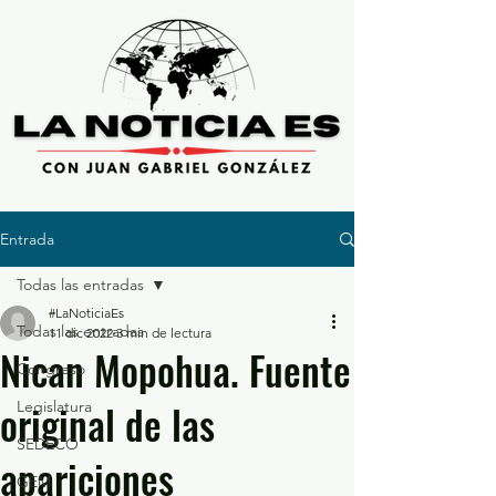
Entrada
Todas las entradas
#LaNoticiaEs
Todas las entradas
11 dic 2022
3 min de lectura
Nican Mopohua. Fuente
Congreso
original de las
Legislatura
SEDECO
apariciones
GEM