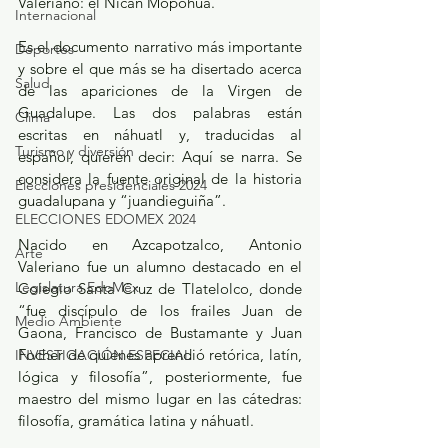
Valeriano: el Nican Mopohua.
Internacional
Es el documento narrativo más importante 
Deportes
y sobre el que más se ha disertado acerca 
Salud
de las apariciones de la Virgen de 
Guadalupe. Las dos palabras están 
Clima
escritas en náhuatl y, traducidas al 
Turismo y diversión
español, quieren decir: Aquí se narra. Se 
considera la fuente original de la historia 
Elecciones presidenciales 2024
guadalupana y “juandieguiña”.
ELECCIONES EDOMEX 2024
Nacido en Azcapotzalco, Antonio 
Arte
Valeriano fue un alumno destacado en el 
Legislatura EdoMéx
Colegio Santa Cruz de Tlatelolco, donde 
“fue discípulo de los frailes Juan de 
Medio Ambiente
Gaona, Francisco de Bustamante y Juan 
Focher de quienes aprendió retórica, latín, 
INVESTIGACIÓN ESPECIAL
lógica y filosofía”, posteriormente, fue 
maestro del mismo lugar en las cátedras: 
filosofía, gramática latina y náhuatl.