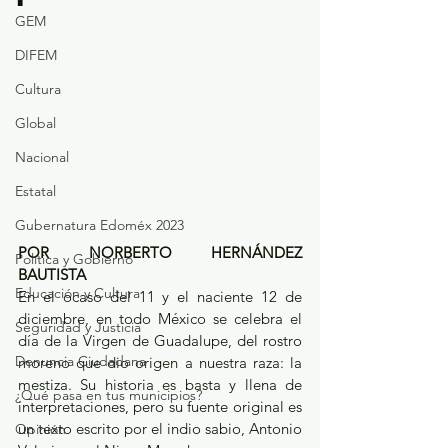
GEM
DIFEM
Cultura
Global
Nacional
Estatal
Gubernatura Edoméx 2023
POR NORBERTO HERNÁNDEZ 
Política y Gobierno
BAUTISTA
Educación y Cultura
En el ocaso del 11 y el naciente 12 de 
diciembre, en todo México se celebra el 
Seguridad y Justicia
día de la Virgen de Guadalupe, del rostro 
Denuncia Ciudadana
moreno que dio origen a nuestra raza: la 
mestiza. Su historia es basta y llena de 
¿Qué pasa en tus municipios?
interpretaciones, pero su fuente original es 
un texto escrito por el indio sabio, Antonio 
Opinión