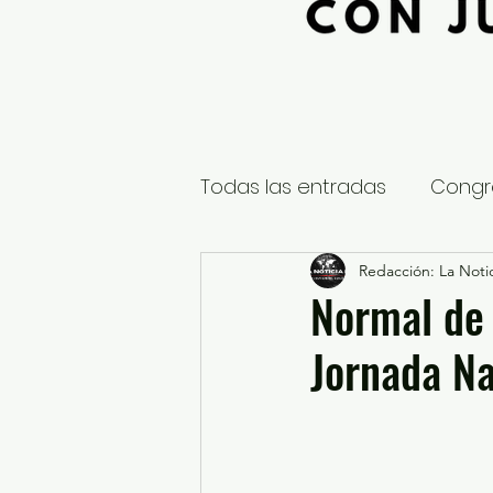
Todas las entradas
Congr
Global
Nacional
Redacción: La Notic
E
Normal de 
Jornada Na
Educación y Cultura
S
¿Qué pasa en tus municip