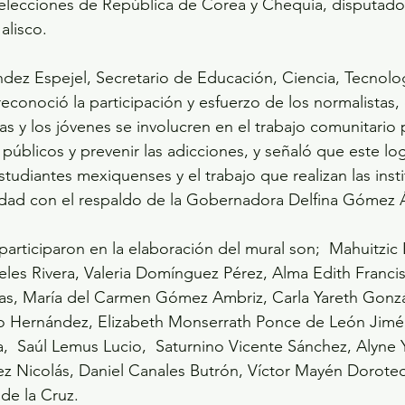
selecciones de República de Corea y Chequia, disputado 
alisco.
ez Espejel, Secretario de Educación, Ciencia, Tecnolog
econoció la participación y esfuerzo de los normalistas, 
as y los jóvenes se involucren en el trabajo comunitario 
úblicos y prevenir las adicciones, y señaló que este logr
estudiantes mexiquenses y el trabajo que realizan las inst
idad con el respaldo de la Gobernadora Delfina Gómez Á
articiparon en la elaboración del mural son;  Mahuitzic 
eles Rivera, Valeria Domínguez Pérez, Alma Edith Franc
, María del Carmen Gómez Ambriz, Carla Yareth Gonzále
o Hernández, Elizabeth Monserrath Ponce de León Jimé
a,  Saúl Lemus Lucio,  Saturnino Vicente Sánchez, Alyne 
ez Nicolás, Daniel Canales Butrón, Víctor Mayén Doroteo
de la Cruz.