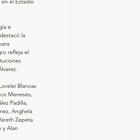
en el Estadio 
ía e 
destacó la 
para 
o refleja el 
ituciones 
lvarez.
Lorelei Blancas 
isco Meneses, 
z Padilla, 
nez, Anghela 
Yareth Zepeta 
 y Alan 