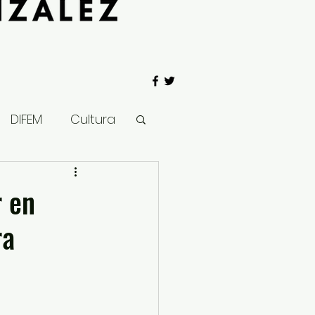
DIFEM
Cultura
 Gobierno
r en
ra
Salud
Clima