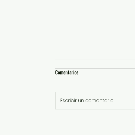
Comentarios
Escribir un comentario...
Caravanas Itinerantes han
entregado más de 88 mil actas
certificadas del Registro Civil