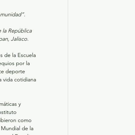
comunidad”.
 la República 
an, Jalisco.
s de la Escuela 
quios por la 
ste deporte 
 vida cotidiana 
máticas y 
stituto 
ibieron como 
 Mundial de la 