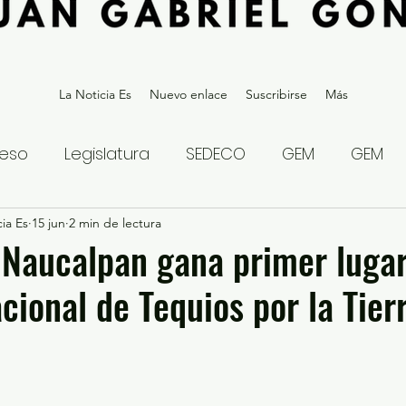
La Noticia Es
Nuevo enlace
Suscribirse
Más
eso
Legislatura
SEDECO
GEM
GEM
ia Es
statal
15 jun
2 min de lectura
Gubernatura Edoméx 2023
Política y
Naucalpan gana primer luga
cional de Tequios por la Tier
eguridad y Justicia
Denuncia Ciudadana
ios?
Opinión
Internacional
Deportes