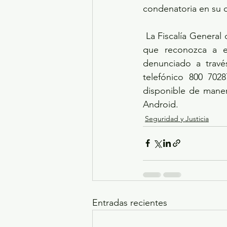
condenatoria en su c
 La Fiscalía General de Justicia estatal hace un llamado a la ciudadanía para que en caso de 
que reconozca a e
denunciado a travé
telefónico 800 702
disponible de manera
Android.
Seguridad y Justicia
Entradas recientes