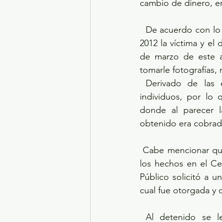
cambio de dinero, en
  De acuerdo con lo asentado con la carpeta de investigación, se desprende que en el año 
2012 la víctima y el 
de marzo de este a
tomarle fotografías,
 Derivado de las exhibiciones en internet, este sujeto fue contactado por diversos 
individuos, por lo 
donde al parecer l
obtenido era cobrad
 Cabe mencionar que hace unos días la víctima huyó de su domicilio, por lo que denunció 
los hechos en el Cent
Público solicitó a u
cual fue otorgada y 
 Al detenido se le debe considerar inocente hasta que sea dictada una sentencia 