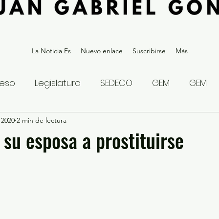
La Noticia Es
Nuevo enlace
Suscribirse
Más
eso
Legislatura
SEDECO
GEM
GEM
 2020
statal
2 min de lectura
Gubernatura Edoméx 2023
Política y
 su esposa a prostituirse
eguridad y Justicia
Denuncia Ciudadana
ios?
Opinión
Internacional
Deportes