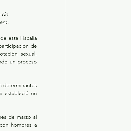
o de 
ero.
rticipación de 
tación sexual, 
iado un proceso 
 estableció un 
 con hombres a 