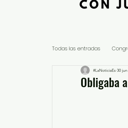
Todas las entradas
Congr
Global
Nacional
#LaNoticiaEs
30 jun
E
Obligaba a
Educación y Cultura
S
¿Qué pasa en tus municip