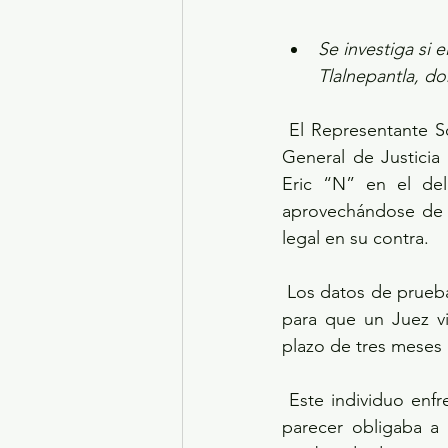
Se investiga si 
Tlalnepantla, d
 El Representante Social de la Fiscalía Especializada de Trata de Personas de esta Fiscalía 
General de Justicia
Eric “N” en el del
aprovechándose de su
legal en su contra. 
 Los datos de prueba recabados y aportados por el Ministerio Público fueron determinantes 
para que un Juez vi
plazo de tres meses 
 Este individuo enfrenta cargos por este delito, ya que desde el pasado mes de marzo al 
parecer obligaba a 