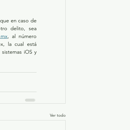
o delito, sea 
.mx
, al número 
, la cual está 
 sistemas iOS y 
Ver todo