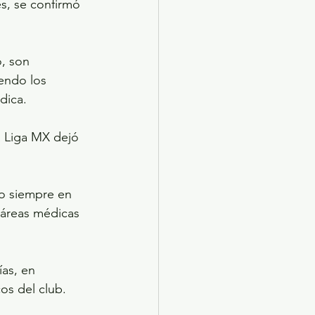
s, se confirmó 
, son 
endo los 
dica.
a Liga MX dejó 
do siempre en 
 áreas médicas 
as, en 
os del club.