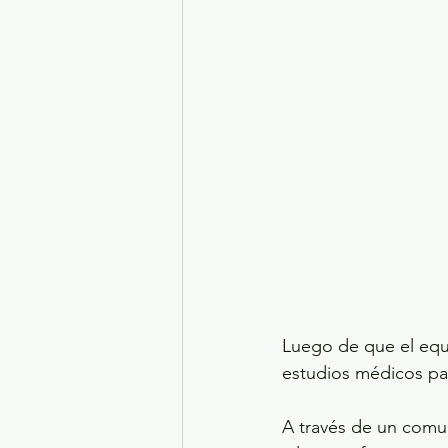
Turismo y diversión
El
Legislatura EdoMéx
Me
Luego de que el equ
estudios médicos pa
A través de un comu