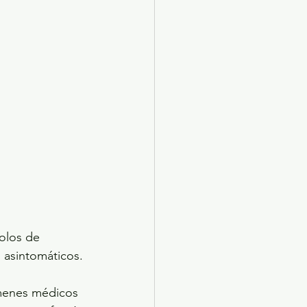
X 2024
Arte
olos de 
 asintomáticos.
menes médicos 