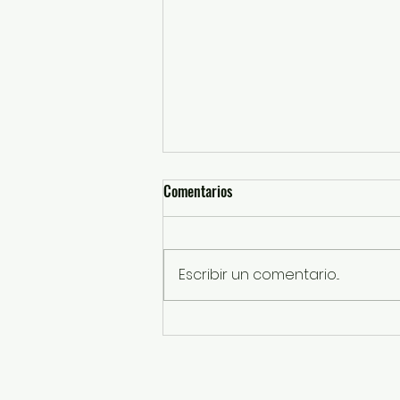
Comentarios
Escribir un comentario...
UAEMéx fortalece formación
deportiva de las nuevas
generaciones