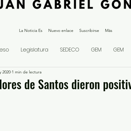
La Noticia Es
Nuevo enlace
Suscribirse
Más
eso
Legislatura
SEDECO
GEM
GEM
y 2020
statal
1 min de lectura
Gubernatura Edoméx 2023
Política y
ores de Santos dieron positi
eguridad y Justicia
Denuncia Ciudadana
ios?
Opinión
Internacional
Deportes