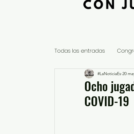
Todas las entradas
Congr
Global
Nacional
#LaNoticiaEs
20 ma
E
Ocho jugad
COVID-19
Educación y Cultura
S
¿Qué pasa en tus municip