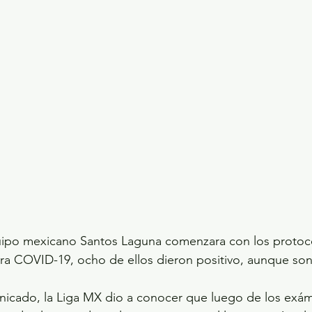
ecciones presidenciales 2024
ELECCIONES EDOME
dio Ambiente
INVESTIGACIÓN ESPECIAL
ipo mexicano Santos Laguna comenzara con los protoc
ra COVID-19, ocho de ellos dieron positivo, aunque son
nicado, la Liga MX dio a conocer que luego de los exá