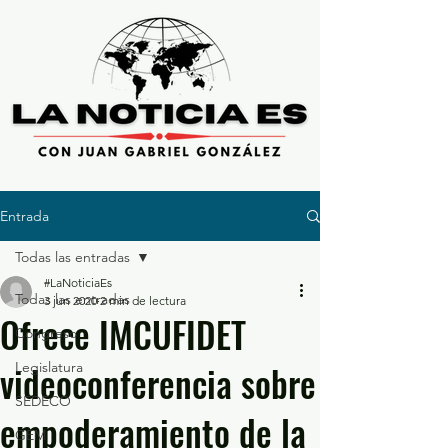
Entrada
Todas las entradas
#LaNoticiaEs
Todas las entradas
3 jun 2020
2 min de lectura
Ofrece IMCUFIDET
Congreso
videoconferencia sobre
Legislatura
SEDECO
empoderamiento de la
GEM