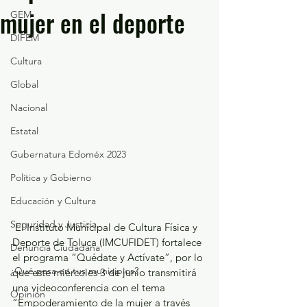
mujer en el deporte
GEM
DIFEM
Cultura
Global
Nacional
Estatal
Gubernatura Edoméx 2023
Política y Gobierno
Educación y Cultura
Seguridad y Justicia
 El Instituto Municipal de Cultura Física y 
Deporte de Toluca (IMCUFIDET) fortalece 
Denuncia Ciudadana
el programa “Quédate y Actívate”, por lo 
¿Qué pasa en tus municipios?
que este miércoles 3 de junio transmitirá 
una videoconferencia con el tema 
Opinión
“Empoderamiento de la mujer a través 