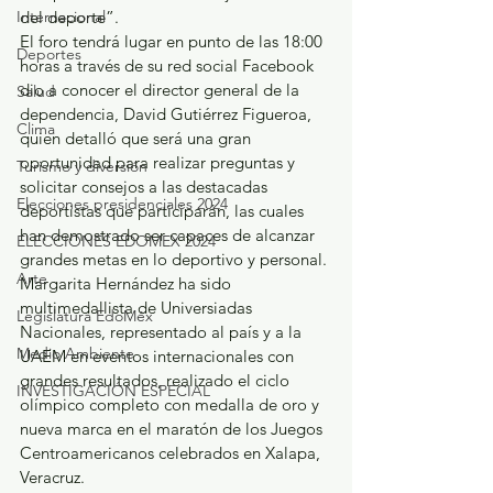
Internacional
del deporte”.
El foro tendrá lugar en punto de las 18:00 
Deportes
horas a través de su red social Facebook 
dio a conocer el director general de la 
Salud
dependencia, David Gutiérrez Figueroa, 
Clima
quien detalló que será una gran 
oportunidad para realizar preguntas y 
Turismo y diversión
solicitar consejos a las destacadas 
Elecciones presidenciales 2024
deportistas que participarán, las cuales 
han demostrado ser capaces de alcanzar 
ELECCIONES EDOMEX 2024
grandes metas en lo deportivo y personal.
Arte
Margarita Hernández ha sido 
multimedallista de Universiadas 
Legislatura EdoMéx
Nacionales, representado al país y a la 
Medio Ambiente
UAEM en eventos internacionales con 
grandes resultados, realizado el ciclo 
INVESTIGACIÓN ESPECIAL
olímpico completo con medalla de oro y 
nueva marca en el maratón de los Juegos 
Centroamericanos celebrados en Xalapa, 
Veracruz.