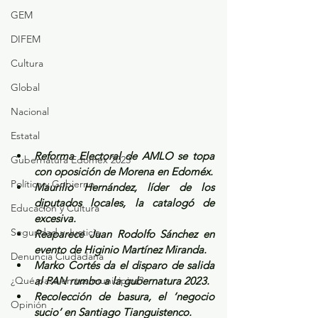
GEM
DIFEM
Cultura
Global
Nacional
Estatal
Reforma Electoral de AMLO se topa 
Gubernatura Edoméx 2023
con oposición de Morena en Edoméx.
Política y Gobierno
Maurilio Hernández, líder de los 
diputados locales, la catalogó de 
Educación y Cultura
excesiva.
Seguridad y Justicia
Reaparece Juan Rodolfo Sánchez en 
evento de Higinio Martínez Miranda.
Denuncia Ciudadana
Marko Cortés da el disparo de salida 
¿Qué pasa en tus municipios?
al PAN rumbo a la gubernatura 2023.
Recolección de basura, el ‘negocio 
Opinión
sucio’ en Santiago Tianguistenco.