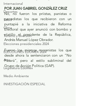
Internacional
POR JUAN GABRIEL GONZÁLEZ CRUZ
Deportes
No, no fueron los priistas, panistas o 
perredistas los que recibieron con un 
Salud
puntapié a la iniciativa de Reforma 
Clima
Electoral que ayer anunció con bombo y 
platillo el presidente de la República, 
Turismo y diversión
Andrés Manuel López Obrador.
Elecciones presidenciales 2024
Fueron los mismos morenistas los que 
ELECCIONES EDOMEX 2024
desde ahora la sentenciaron con un “No 
Arte
Pasará”, pero al estilo subliminal del 
Grupo de Acción Política (GAP). 
Legislatura EdoMéx
Medio Ambiente
INVESTIGACIÓN ESPECIAL