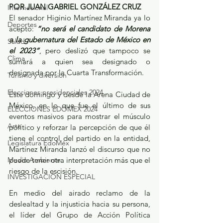
POR JUAN GABRIEL GONZÁLEZ CRUZ
Internacional
El senador Higinio Martínez Miranda ya lo 
Deportes
aceptó: 
“no será el candidato de Morena 
a la gubernatura del Estado de México en 
Salud
el 2023”
, pero deslizó que tampoco se 
Clima
sumará a quien sea designado o 
designada por la Cuarta Transformación.
Turismo y diversión
Elecciones presidenciales 2024
Este domingo y desde la Arena Ciudad de 
México, en lo que fue el último de sus 
ELECCIONES EDOMEX 2024
eventos masivos para mostrar el músculo 
Arte
político y reforzar la percepción de que él 
tiene el control del partido en la entidad, 
Legislatura EdoMéx
Martínez Miranda lanzó el discurso que no 
Medio Ambiente
puede tener otra interpretación más que el 
riesgo de la escisión.
INVESTIGACIÓN ESPECIAL
En medio del airado reclamo de la 
deslealtad y la injusticia hacia su persona, 
el líder del Grupo de Acción Política 