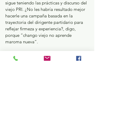
sigue teniendo las prácticas y discurso del 
viejo PRI. ¿No les habría resultado mejor 
hacerle una campaña basada en la 
trayectoria del dirigente partidario para 
reflejar firmeza y experiencia?, digo, 
porque “chango viejo no aprende 
maroma nueva”. 
¡Grasa magistrado!…
Parece que algunos “defensores de la 