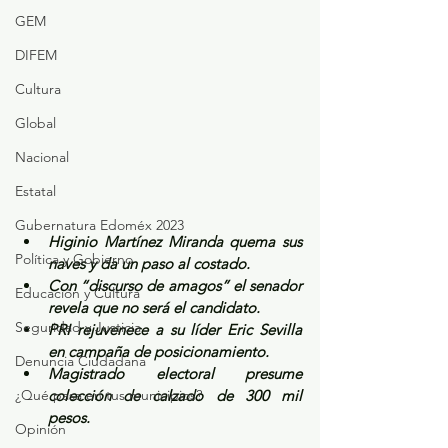
GEM
DIFEM
Cultura
Global
Nacional
Estatal
Gubernatura Edoméx 2023
Higinio Martínez Miranda quema sus 
Política y Gobierno
naves y da un paso al costado.
Con “discurso de amagos” el senador 
Educación y Cultura
revela que no será el candidato.
Seguridad y Justicia
PRI rejuvenece a su líder Eric Sevilla 
en campaña de posicionamiento.
Denuncia Ciudadana
Magistrado electoral presume 
¿Qué pasa en tus municipios?
colección de calzado de 300 mil 
pesos. 
Opinión