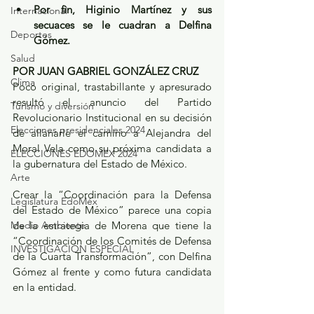
Por fin, Higinio Martínez y sus 
Internacional
secuaces se le cuadran a Delfina 
Deportes
Gómez.
Salud
POR JUAN GABRIEL GONZÁLEZ CRUZ
Clima
Poco original, trastabillante y apresurado 
resultó el anuncio del Partido 
Turismo y diversión
Revolucionario Institucional en su decisión 
Elecciones presidenciales 2024
de allanarle el camino a Alejandra del 
Moral Vela como su próxima candidata a 
ELECCIONES EDOMEX 2024
la gubernatura del Estado de México.
Arte
Crear la “Coordinación para la Defensa 
Legislatura EdoMéx
del Estado de México” parece una copia 
Medio Ambiente
de la estrategia de Morena que tiene la 
“Coordinación de los Comités de Defensa 
INVESTIGACIÓN ESPECIAL
de la Cuarta Transformación”, con Delfina 
Gómez al frente y como futura candidata 
en la entidad.