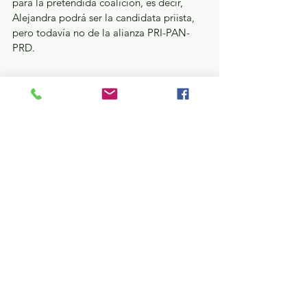
para la pretendida coalición, es decir, 
Alejandra podrá ser la candidata priista, 
pero todavía no de la alianza PRI-PAN-
PRD. 
Higinio se le cuadra a Delfina…
Y en la acera de enfrente se dio lo que se 
había anunciado en este espacio a inicios 
de semana. Este jueves el senador Higinio 
Martínez Miranda finalmente se cuadró y 
le levantó la mano a Delfina Gómez 