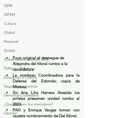
GEM
DIFEM
Cultura
Global
Nacional
Estatal
Poco original el despegue de 
Gubernatura Edoméx 2023
Alejandra del Moral rumbo a la 
Política y Gobierno
candidatura.
La nombran Coordinadora para la 
Educación y Cultura
Defensa del Edoméx; copia de 
Seguridad y Justicia
Morena.
Sin Ana Lilia Herrera Anzaldo los 
Denuncia Ciudadana
priistas presumen unidad rumbo al 
¿Qué pasa en tus municipios?
2023.
PAN y Enrique Vargas toman con 
Opinión
cautela nombramiento de Del Moral.