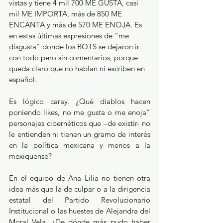
vistas y tiene 4 mil 700 ME GUSTA, casi 
mil ME IMPORTA, más de 850 ME 
ENCANTA y más de 570 ME ENOJA. Es 
en estas últimas expresiones de “me 
disgusta" donde los BOTS se dejaron ir 
con todo pero sin comentarios, porque 
queda claro que no hablan ni escriben en 
español. 
Es lógico caray. ¿Qué diablos hacen 
poniendo likes, no me gusta o me enoja” 
personajes cibernéticos que –de existir- no 
le entienden ni tienen un gramo de interés 
en la política mexicana y menos a la 
mexiquense?
En el equipo de Ana Lilia no tienen otra 
idea más que la de culpar o a la dirigencia 
estatal del Partido Revolucionario 
Institucional o las huestes de Alejandra del 
Moral Vela. ¿De dónde más pudo haber 