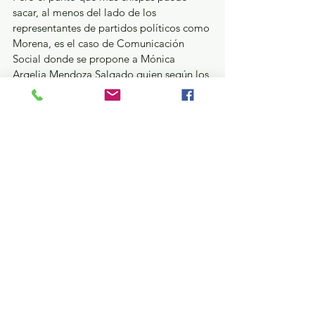
sacar, al menos del lado de los 
representantes de partidos políticos como 
Morena, es el caso de Comunicación 
Social donde se propone a Mónica 
Argelia Mendoza Salgado quien según los 
datos recabados ha trabajado en el 
gobierno federal, desde el sexenio del 
panista Felipe Calderón Hinojosa. El 
cargo más visible de Mendoza Salgado 
fue el de titular de la Academia Regional 
de Seguridad Pública del Centro (ARSCP), 
desde la era del ex Jefe de la Policía 
Federal y ex Secretario de Seguridad del 
país, Genaro García Luna. Dicha posición 
le fue asignada por la entonces 
Comisionada General de la Policía 
Federal, Maribel Cervantes (quien 
después fue secretaria de Seguridad 
Pública del Estado de México en el 
presente sexenio de Alfredo del Mazo 