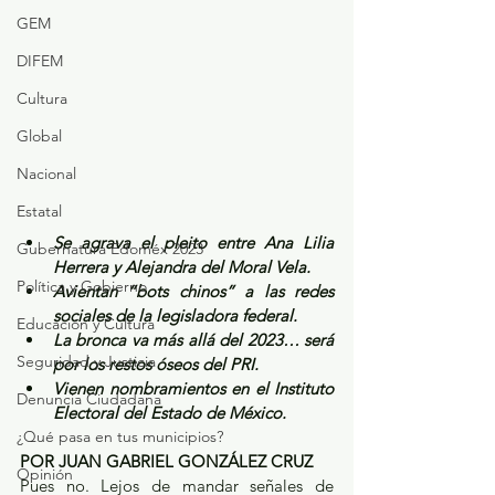
GEM
DIFEM
Cultura
Global
Nacional
Estatal
Se agrava el pleito entre Ana Lilia 
Gubernatura Edoméx 2023
Herrera y Alejandra del Moral Vela.
Política y Gobierno
Avientan “bots chinos” a las redes 
sociales de la legisladora federal.
Educación y Cultura
La bronca va más allá del 2023… será 
Seguridad y Justicia
por los restos óseos del PRI.
Vienen nombramientos en el Instituto 
Denuncia Ciudadana
Electoral del Estado de México.
¿Qué pasa en tus municipios?
POR JUAN GABRIEL GONZÁLEZ CRUZ
Opinión
Pues no. Lejos de mandar señales de 