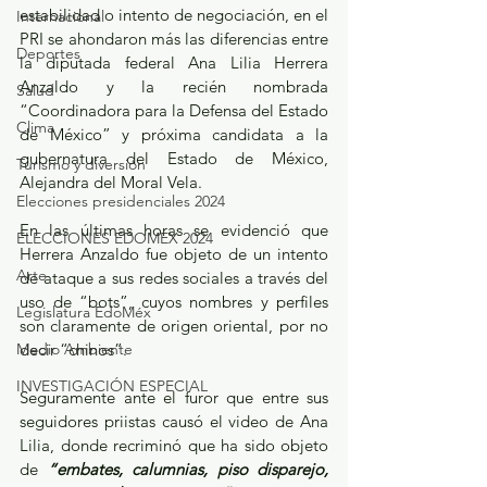
estabilidad o intento de negociación, en el 
Internacional
PRI se ahondaron más las diferencias entre 
Deportes
la diputada federal Ana Lilia Herrera 
Anzaldo y la recién nombrada 
Salud
“Coordinadora para la Defensa del Estado 
Clima
de México” y próxima candidata a la 
gubernatura del Estado de México, 
Turismo y diversión
Alejandra del Moral Vela.
Elecciones presidenciales 2024
En las últimas horas se evidenció que 
ELECCIONES EDOMEX 2024
Herrera Anzaldo fue objeto de un intento 
Arte
de ataque a sus redes sociales a través del 
uso de “bots”, cuyos nombres y perfiles 
Legislatura EdoMéx
son claramente de origen oriental, por no 
Medio Ambiente
decir “chinos”. 
INVESTIGACIÓN ESPECIAL
Seguramente ante el furor que entre sus 
seguidores priistas causó el video de Ana 
Lilia, donde recriminó que ha sido objeto 
de 
“embates, calumnias, piso disparejo, 