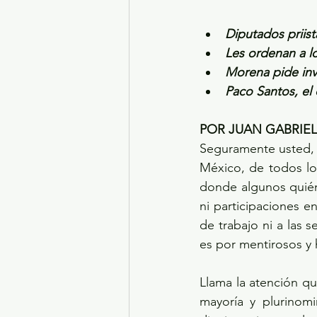
Diputados priist
Les ordenan a lo
Morena pide inve
Paco Santos, el
POR JUAN GABRIE
Seguramente usted, a
México, de todos los
donde algunos quién 
ni participaciones e
de trabajo ni a las 
es por mentirosos y 
Llama la atención qu
mayoría y plurinomi