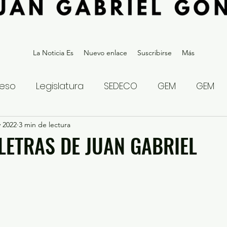
La Noticia Es
Nuevo enlace
Suscribirse
Más
eso
Legislatura
SEDECO
GEM
GEM
v 2022
statal
3 min de lectura
Gubernatura Edoméx 2023
Política y
 LETRAS DE JUAN GABRIEL
eguridad y Justicia
Denuncia Ciudadana
ios?
Opinión
Internacional
Deportes