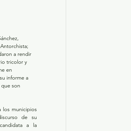
Sánchez, 
Antorchista; 
aron a rendir 
o tricolor y 
me en 
su informe a 
s que son 
a los municipios 
iscurso de su 
andidata a la 