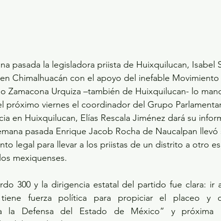
na pasada la legisladora priista de Huixquilucan, Isabel 
 en Chimalhuacán con el apoyo del inefable Movimiento 
rmo Zamacona Urquiza –también de Huixquilucan- lo mand
el próximo viernes el coordinador del Grupo Parlamentari
ia en Huixquilucan, Elías Rescala Jiménez dará su infor
semana pasada Enrique Jacob Rocha de Naucalpan llevó 
o legal para llevar a los priistas de un distrito a otro e
los mexiquenses.
do 300 y la dirigencia estatal del partido fue clara: ir 
iene fuerza política para propiciar el placeo y d
a la Defensa del Estado de México” y próxima c