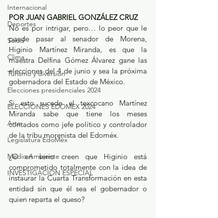
Internacional
POR JUAN GABRIEL GONZÁLEZ CRUZ
Deportes
No es por intrigar, pero… lo peor que le 
puede pasar al senador de Morena, 
Salud
Higinio Martínez Miranda, es que la 
Clima
maestra Delfina Gómez Álvarez gane las 
elecciones del 4 de junio y sea la próxima 
Turismo y diversión
gobernadora del Estado de México.
Elecciones presidenciales 2024
Si esto sucede el texcocano Martínez 
ELECCIONES EDOMEX 2024
Miranda sabe que tiene los meses 
Arte
contados como jefe político y controlador 
de la tribu morenista del Edoméx. 
Legislatura EdoMéx
Medio Ambiente
¿O en serio creen que Higinio está 
comprometido totalmente con la idea de 
INVESTIGACIÓN ESPECIAL
instaurar la Cuarta Transformación en esta 
entidad sin que él sea el gobernador o 
quien reparta el queso?