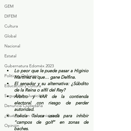
GEM
DIFEM
Cultura
Global
Nacional
Estatal
Gubernatura Edoméx 2023
Lo peor que le puede pasar a Higinio 
Política y Gobierno
Martínez es que… gane Delfina.
El senador y su alternativa: ¿Súbdito 
Educación y Cultura
de la Reina o alfil del Rey?
Seguridad y Justicia
Árbitro y VAR de la contienda 
electoral con riesgo de perder 
Denuncia Ciudadana
autoridad.
¿Qué pasa en tus municipios?
Policía Toluca usada para inhibir 
“campos de golf” en zonas de 
Opinión
baches.