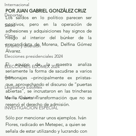
Internacional
POR JUAN GABRIEL GONZÁLEZ CRUZ
Deportes
Los saldos en lo político parecen ser 
positivos, pero en la operación de 
Salud
adhesiones y adquisiciones hay signos de 
Clima
riesgo al interior del búnker de la 
precandidata de Morena, Delfina Gómez 
Turismo y diversión
Álvarez.
Elecciones presidenciales 2024
El equipo de la maestra analiza 
ELECCIONES EDOMEX 2024
seriamente la forma de sacudirse a varios 
Arte
personajes –principalmente ex priistas- 
que, aprovechando el discurso de “puertas 
Legislatura EdoMéx
abiertas”, se incrustaron en las trincheras 
Medio Ambiente
de la Cuarta Transformación que no se 
reservó el derecho de admisión.
INVESTIGACIÓN ESPECIAL
Sólo por mencionar unos ejemplos. Iván 
Flores, radicado en Metepec, a quien se 
señala de estar utilizando y lucrando con 