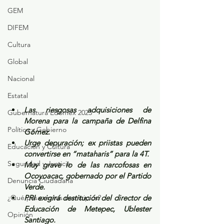
GEM
DIFEM
Cultura
Global
Nacional
Estatal
Las riesgosas adquisiciones de 
Gubernatura Edoméx 2023
Morena para la campaña de Delfina 
Política y Gobierno
Gómez.
Urge depuración; ex priistas pueden 
Educación y Cultura
convertirse en “mataharis” para la 4T.
Seguridad y Justicia
Muy grave lo de las narcofosas en 
Ocoyoacac, gobernado por el Partido 
Denuncia Ciudadana
Verde.
¿Qué pasa en tus municipios?
PRI exigirá destitución del director de 
Educación de Metepec, Ublester 
Opinión
Santiago.