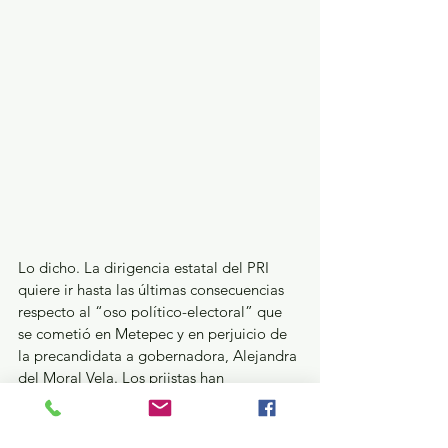
Lo dicho. La dirigencia estatal del PRI 
quiere ir hasta las últimas consecuencias 
respecto al “oso político-electoral” que 
se cometió en Metepec y en perjuicio de 
la precandidata a gobernadora, Alejandra 
del Moral Vela. Los priistas han 
confirmado que “la burrada” de llevar a 
estudiantes del CBT 2 al acto de 
precampaña del jueves pasado corrió a 