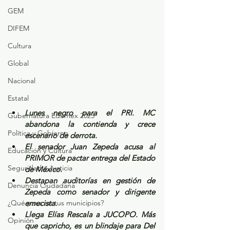
GEM
DIFEM
Cultura
Global
Nacional
Estatal
Lunes negro para el PRI. MC 
Gubernatura Edoméx 2023
abandona la contienda y crece 
Política y Gobierno
escenario de derrota.
El senador Juan Zepeda acusa al 
Educación y Cultura
PRIMOR de pactar entrega del Estado 
Seguridad y Justicia
de México.
Destapan auditorías en gestión de 
Denuncia Ciudadana
Zepeda como senador y dirigente 
¿Qué pasa en tus municipios?
emecista.
Llega Elías Rescala a JUCOPO. Más 
Opinión
que capricho, es un blindaje para Del 