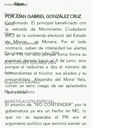
Mazo.
Internacional
Deportes
POR JUAN GABRIEL GONZÁLEZ CRUZ
Confirmado. El principal beneficiado con 
Salud
la retirada de Movimiento Ciudadano 
Clima
(MC) de la contienda electoral del Estado 
de México… es Morena. Por el lado 
Turismo y diversión
contrario, suben de intensidad las alertas 
Elecciones presidenciales 2024
en el PRI, no solo porque toma forma su 
eventual derrota hacia el 4 de junio, sino 
ELECCIONES EDOMEX 2024
porque al reducirse a dos el número de 
Arte
contendientes el tricolor, sus aliados y su 
precandidata, Alejandra del Moral Vela, 
Legislatura EdoMéx
corren un serio riesgo de ser aplastados 
Medio Ambiente
“por paliza”.
INVESTIGACIÓN ESPECIAL
El anuncio de “NO CONTENDER” por la 
gubernatura ya era un hecho en MC; lo 
que no se esperaba el PRI era el 
argumento político que terminó siendo un 