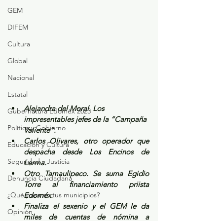
GEM
DIFEM
Cultura
Global
Nacional
Estatal
Alejandra del Moral. Los 
Gubernatura Edoméx 2023
impresentables jefes de la “Campaña 
Política y Gobierno
Valiente”. 
Carlos Olivares, otro operador que 
Educación y Cultura
despacha desde Los Encinos de 
Seguridad y Justicia
Lerma.
Otro Tamaulipeco. Se suma Egidio 
Denuncia Ciudadana
Torre al financiamiento priista 
¿Qué pasa en tus municipios?
Edoméx.
Finaliza el sexenio y el GEM le da 
Opinión
miles de cuentas de nómina a 