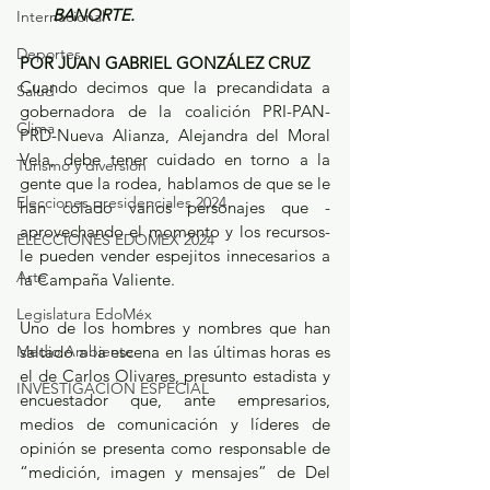
BANORTE.
Internacional
Deportes
POR JUAN GABRIEL GONZÁLEZ CRUZ
Cuando decimos que la precandidata a 
Salud
gobernadora de la coalición PRI-PAN-
Clima
PRD-Nueva Alianza, Alejandra del Moral 
Vela, debe tener cuidado en torno a la 
Turismo y diversión
gente que la rodea, hablamos de que se le 
Elecciones presidenciales 2024
han colado varios personajes que -
aprovechando el momento y los recursos- 
ELECCIONES EDOMEX 2024
le pueden vender espejitos innecesarios a 
Arte
la Campaña Valiente. 
Legislatura EdoMéx
Uno de los hombres y nombres que han 
Medio Ambiente
saltado a la escena en las últimas horas es 
el de Carlos Olivares, presunto estadista y 
INVESTIGACIÓN ESPECIAL
encuestador que, ante empresarios, 
medios de comunicación y líderes de 
opinión se presenta como responsable de 
“medición, imagen y mensajes” de Del 