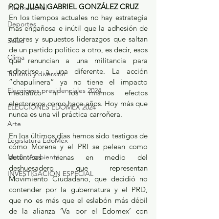
POR JUAN GABRIEL GONZÁLEZ CRUZ
Internacional
En los tiempos actuales no hay estrategia 
Deportes
más engañosa e inútil que la adhesión de 
actores y supuestos liderazgos que saltan 
Salud
de un partido político a otro, es decir, esos 
Clima
que renuncian a una militancia para 
adherirse a una diferente. La acción 
Turismo y diversión
“chapulinera” ya no tiene el impacto 
Elecciones presidenciales 2024
mediático ni los mismos efectos 
electoreros como hace años. Hoy más que 
ELECCIONES EDOMEX 2024
nunca es una vil práctica carroñera.
Arte
En los últimos días hemos sido testigos de 
Legislatura EdoMéx
cómo Morena y el PRI se pelean como 
Medio Ambiente
auténticas hienas en medio del 
deshuesadero que representan 
INVESTIGACIÓN ESPECIAL
Movimiento Ciudadano, que decidió no 
contender por la gubernatura y el PRD, 
que no es más que el eslabón más débil 
de la alianza ‘Va por el Edomex’ con 