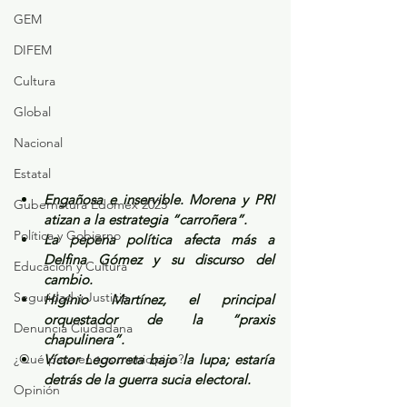
GEM
DIFEM
Cultura
Global
Nacional
Estatal
Engañosa e inservible. Morena y PRI 
Gubernatura Edoméx 2023
atizan a la estrategia “carroñera”.
Política y Gobierno
La pepena política afecta más a 
Delfina Gómez y su discurso del 
Educación y Cultura
cambio.
Seguridad y Justicia
Higinio Martínez, el principal 
orquestador de la “praxis 
Denuncia Ciudadana
chapulinera”.
¿Qué pasa en tus municipios?
Víctor Legorreta bajo la lupa; estaría 
detrás de la guerra sucia electoral.
Opinión