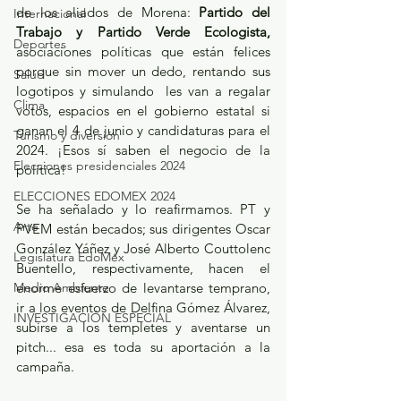
de los aliados de Morena: 
Partido del 
Internacional
Trabajo y Partido Verde Ecologista, 
Deportes
asociaciones políticas que están felices 
porque sin mover un dedo, rentando sus 
Salud
logotipos y simulando  les van a regalar 
Clima
votos, espacios en el gobierno estatal si 
ganan el 4 de junio y candidaturas para el 
Turismo y diversión
2024. ¡Esos sí saben el negocio de la 
Elecciones presidenciales 2024
política!
ELECCIONES EDOMEX 2024
Se ha señalado y lo reafirmamos. PT y 
Arte
PVEM están becados; sus dirigentes Oscar 
González Yáñez y José Alberto Couttolenc 
Legislatura EdoMéx
Buentello, respectivamente, hacen el 
Medio Ambiente
enorme esfuerzo de levantarse temprano, 
ir a los eventos de Delfina Gómez Álvarez, 
INVESTIGACIÓN ESPECIAL
subirse a los templetes y aventarse un 
pitch... esa es toda su aportación a la 
campaña.