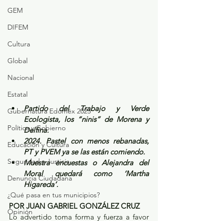
GEM
DIFEM
Cultura
Global
Nacional
Estatal
Partido del Trabajo y Verde 
Gubernatura Edoméx 2023
Ecologista, los “ninis” de Morena y 
Política y Gobierno
Delfina.
2024. Pastel con menos rebanadas, 
Educación y Cultura
PT y PVEM ya se las están comiendo.
Seguridad y Justicia
Muestra encuestas o Alejandra del 
Moral quedará como ‘Martha 
Denuncia Ciudadana
Higareda’.
¿Qué pasa en tus municipios?
POR JUAN GABRIEL GONZÁLEZ CRUZ
Opinión
Lo advertido toma forma y fuerza a favor 