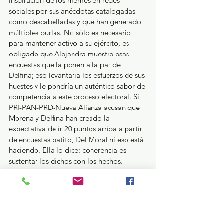
inspiración de los memes en redes 
sociales por sus anécdotas catalogadas 
como descabelladas y que han generado 
múltiples burlas. No sólo es necesario 
para mantener activo a su ejército, es 
obligado que Alejandra muestre esas 
encuestas que la ponen a la par de 
Delfina; eso levantaría los esfuerzos de sus 
huestes y le pondría un auténtico sabor de 
competencia a este proceso electoral. Si 
PRI-PAN-PRD-Nueva Alianza acusan que 
Morena y Delfina han creado la 
expectativa de ir 20 puntos arriba a partir 
de encuestas patito, Del Moral ni eso está 
haciendo. Ella lo dice: coherencia es 
sustentar los dichos con los hechos.
Unos pujan por el triunfo, otros ponen la 
casa en orden…