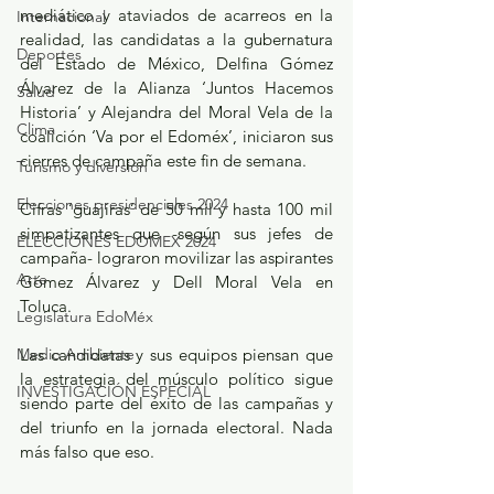
mediático y ataviados de acarreos en la 
Internacional
realidad, las candidatas a la gubernatura 
Deportes
del Estado de México, Delfina Gómez 
Álvarez de la Alianza ‘Juntos Hacemos 
Salud
Historia’ y Alejandra del Moral Vela de la 
Clima
coalición ‘Va por el Edoméx’, iniciaron sus 
cierres de campaña este fin de semana.
Turismo y diversión
Elecciones presidenciales 2024
Cifras ‘guajiras’ de 50 mil y hasta 100 mil 
simpatizantes que -según sus jefes de 
ELECCIONES EDOMEX 2024
campaña- lograron movilizar las aspirantes 
Arte
Gómez Álvarez y Dell Moral Vela en 
Toluca.
Legislatura EdoMéx
Medio Ambiente
Las candidatas y sus equipos piensan que 
la estrategia del músculo político sigue 
INVESTIGACIÓN ESPECIAL
siendo parte del éxito de las campañas y 
del triunfo en la jornada electoral. Nada 
más falso que eso.