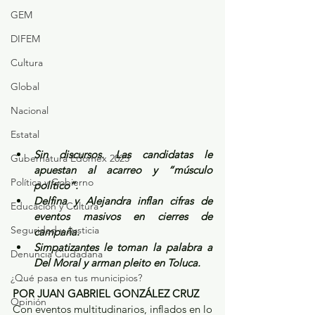
GEM
DIFEM
Cultura
Global
Nacional
Estatal
Sin discursos. Las candidatas le 
Gubernatura Edoméx 2023
apuestan al acarreo y “músculo 
Política y Gobierno
político”.
Delfina y Alejandra inflan cifras de 
Educación y Cultura
eventos masivos en cierres de 
Seguridad y Justicia
campaña.
Simpatizantes le toman la palabra a 
Denuncia Ciudadana
Del Moral y arman pleito en Toluca.
¿Qué pasa en tus municipios?
POR JUAN GABRIEL GONZÁLEZ CRUZ
Opinión
Con eventos multitudinarios, inflados en lo 